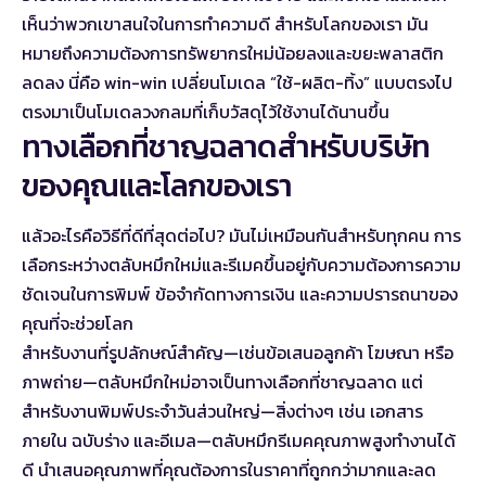
เห็นว่าพวกเขาสนใจในการทำความดี สำหรับโลกของเรา มัน
หมายถึงความต้องการทรัพยากรใหม่น้อยลงและขยะพลาสติก
ลดลง นี่คือ win-win เปลี่ยนโมเดล “ใช้-ผลิต-ทิ้ง” แบบตรงไป
ตรงมาเป็นโมเดลวงกลมที่เก็บวัสดุไว้ใช้งานได้นานขึ้น
ทางเลือกที่ชาญฉลาดสำหรับบริษัท
ของคุณและโลกของเรา
แล้วอะไรคือวิธีที่ดีที่สุดต่อไป? มันไม่เหมือนกันสำหรับทุกคน การ
เลือกระหว่างตลับหมึกใหม่และรีเมคขึ้นอยู่กับความต้องการความ
ชัดเจนในการพิมพ์ ข้อจำกัดทางการเงิน และความปรารถนาของ
คุณที่จะช่วยโลก
สำหรับงานที่รูปลักษณ์สำคัญ—เช่นข้อเสนอลูกค้า โฆษณา หรือ
ภาพถ่าย—ตลับหมึกใหม่อาจเป็นทางเลือกที่ชาญฉลาด แต่
สำหรับงานพิมพ์ประจำวันส่วนใหญ่—สิ่งต่างๆ เช่น เอกสาร
ภายใน ฉบับร่าง และอีเมล—ตลับหมึกรีเมคคุณภาพสูงทำงานได้
ดี นำเสนอคุณภาพที่คุณต้องการในราคาที่ถูกกว่ามากและลด