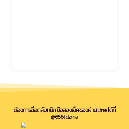
ต้องการซื้อตลับหมึก มือสองเช็คของผ่าน Line ได้ที่
@656tdzma