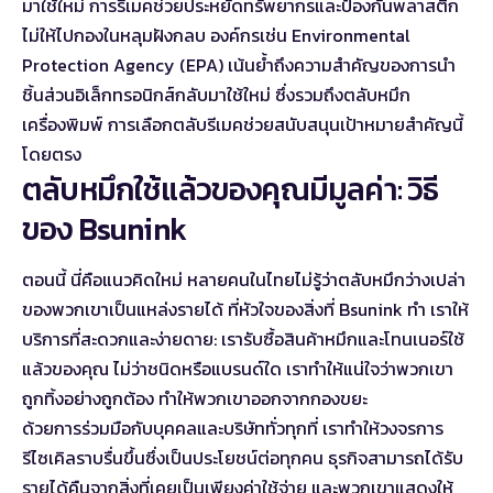
มาใช้ใหม่ การรีเมคช่วยประหยัดทรัพยากรและป้องกันพลาสติก
ไม่ให้ไปกองในหลุมฝังกลบ องค์กรเช่น
Environmental
Protection Agency (EPA)
เน้นย้ำถึงความสำคัญของการนำ
ชิ้นส่วนอิเล็กทรอนิกส์กลับมาใช้ใหม่ ซึ่งรวมถึงตลับหมึก
เครื่องพิมพ์ การเลือกตลับรีเมคช่วยสนับสนุนเป้าหมายสำคัญนี้
โดยตรง
ตลับหมึกใช้แล้วของคุณมีมูลค่า: วิธี
ของ Bsunink
ตอนนี้ นี่คือแนวคิดใหม่ หลายคนในไทยไม่รู้ว่าตลับหมึกว่างเปล่า
ของพวกเขาเป็นแหล่งรายได้ ที่หัวใจของสิ่งที่ Bsunink ทำ เราให้
บริการที่สะดวกและง่ายดาย: เรารับซื้อสินค้าหมึกและโทนเนอร์ใช้
แล้วของคุณ ไม่ว่าชนิดหรือแบรนด์ใด เราทำให้แน่ใจว่าพวกเขา
ถูกทิ้งอย่างถูกต้อง ทำให้พวกเขาออกจากกองขยะ
ด้วยการร่วมมือกับบุคคลและบริษัททั่วทุกที่ เราทำให้วงจรการ
รีไซเคิลราบรื่นขึ้นซึ่งเป็นประโยชน์ต่อทุกคน ธุรกิจสามารถได้รับ
รายได้คืนจากสิ่งที่เคยเป็นเพียงค่าใช้จ่าย และพวกเขาแสดงให้