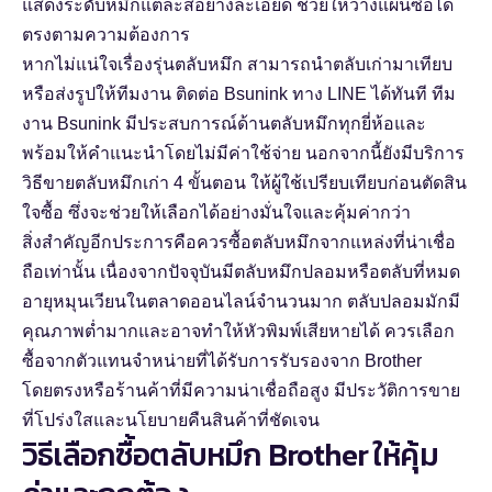
แสดงระดับหมึกแต่ละสีอย่างละเอียด ช่วยให้วางแผนซื้อได้
ตรงตามความต้องการ
หากไม่แน่ใจเรื่องรุ่นตลับหมึก สามารถนำตลับเก่ามาเทียบ
หรือส่งรูปให้ทีมงาน
ติดต่อ Bsunink ทาง LINE
ได้ทันที ทีม
งาน Bsunink มีประสบการณ์ด้านตลับหมึกทุกยี่ห้อและ
พร้อมให้คำแนะนำโดยไม่มีค่าใช้จ่าย นอกจากนี้ยังมีบริการ
วิธีขายตลับหมึกเก่า 4 ขั้นตอน
ให้ผู้ใช้เปรียบเทียบก่อนตัดสิน
ใจซื้อ ซึ่งจะช่วยให้เลือกได้อย่างมั่นใจและคุ้มค่ากว่า
สิ่งสำคัญอีกประการคือควรซื้อตลับหมึกจากแหล่งที่น่าเชื่อ
ถือเท่านั้น เนื่องจากปัจจุบันมีตลับหมึกปลอมหรือตลับที่หมด
อายุหมุนเวียนในตลาดออนไลน์จำนวนมาก ตลับปลอมมักมี
คุณภาพต่ำมากและอาจทำให้หัวพิมพ์เสียหายได้ ควรเลือก
ซื้อจากตัวแทนจำหน่ายที่ได้รับการรับรองจาก Brother
โดยตรงหรือร้านค้าที่มีความน่าเชื่อถือสูง มีประวัติการขาย
ที่โปร่งใสและนโยบายคืนสินค้าที่ชัดเจน
วิธีเลือกซื้อตลับหมึก Brother ให้คุ้ม