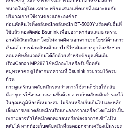
เชี่ยวชาญในการบริหารจัดการตลับหมึกสำหรับองค์กร
ขนาดใหญ่โดยเฉพาะ พร้อมเสนอแพ็คเกจที่เหมาะสมกับ
ปริมาณการใช้งานของแต่ละองค์กร
ก่อนตัดสินใจทิ้งตลับหมึก
ตลับหมึก BT-5000Y
หรือตลับอื่นที่
ใช้แล้ว ลองติดต่อ Bsunink เพื่อขอราคาก่อนเสมอ เพราะ
อาจได้เงินกลับมาโดยไม่คาดคิด นอกจากประโยชน์ด้านการ
เงินแล้ว การนำตลับหมึกเก่าไปรีไซเคิลอย่างถูกต้องยังช่วย
ลดมลพิษสิ่งแวดล้อมได้อีกด้วย สำหรับข้อมูลเพิ่มเติม
เรื่อง
Canon MP287 ใช้หมึกอะไร
หรือ
รับซื้อตลับ
สมุทรสาคร
ดูได้จากบทความที่ Bsunink รวบรวมไว้ครบ
ถ้วน
การดูแลรักษาตลับหมึกระหว่างการใช้งานก็ช่วยให้ตลับ
มีอายุการใช้งานยาวนานขึ้นด้วย ควรเก็บตลับหมึกสำรองไว้
ในอุณหภูมิห้องที่เหมาะสม ไม่ร้อนหรือเย็นเกินไป และหลีก
เลี่ยงการเขย่าตลับหมึกหรือแกะออกจากเครื่องโดยไม่จำเป็น
เพราะอาจทำให้หมึกตกตะกอนหรือฟองอากาศเข้าไปใน
ตลับได้ หากต้องเก็บตลับหมึกที่ถอดออกจากเครื่องเป็นระยะ