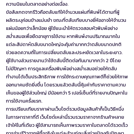
ความนิยมในตลาดอย่างต่อเนื่อง.
ข้อสังเกตจากรีวิวคือตลับแท้ให้จำนวนแผ่นที่พิมพ์ได้ตามที่ผู้
ผลิตระบุค่อนข้างแม่นยำ ขณะที่ตลับเทียบบางยี่ห้ออาจให้จำนวน
แผ่นน้อยกว่าเล็กน้อย ผู้ใช้แนะนำให้ตรวจสอบหัวพิมพ์อย่าง
สม่ำเสมอเพื่อยืดอายุการใช้งาน หากพิมพ์งานปริมาณมากใน
แต่ละสัปดาห์ตลับขนาดใหญ่จะคุ้มค่ามากกว่าตลับขนาดปกติ
ช่วยลดความถี่ในการเปลี่ยนตลับและประหยัดเวลาในระยะยาว.
ผู้ใช้บางส่วนรายงานว่าใช้ตลับนี้ติดต่อกันมามากกว่า 2 ปีโดย
ไม่มีปัญหา การดูแลเครื่องพิมพ์อย่างสม่ำเสมอช่วยให้ตลับ
ทำงานได้เต็มประสิทธิภาพ การใช้กระดาษคุณภาพดีก็ช่วยให้ภาพ
ออกมาคมชัดยิ่งขึ้น โดยรวมแล้วตลับนี้คุ้มค่ากับราคาตามความ
เห็นของผู้ใช้ส่วนใหญ่ มีน้อยกว่า 5 เปอร์เซ็นต์ที่รายงานปัญหาใน
การใช้งานครั้งแรก.
การเปรียบเทียบราคาผ่านเว็บไซต์รวมข้อมูลสินค้าก็เป็นวิธีหนึ่ง
ในการหาราคาที่ดี เว็บไซต์เหล่านี้รวบรวมราคาจากร้านค้าหลาย
เจ้าให้ในที่เดียว ผู้ใช้สามารถเห็นภาพรวมราคาในตลาดได้รวดเร็ว
การอ่านรีวิวจากผู้ซื้อจริงในแต่ละร้านก่อนสั่งช่วยป้องกันปัญหา