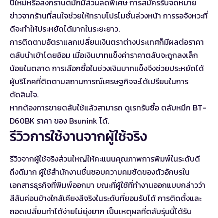
ปีใหม่หรือสงกรานต์มักมีส่วนลดพิเศษ การสมัครรับจดหมาย
ข่าวจากร้านที่สนใจช่วยให้ทราบโปรโมชั่นล่วงหน้า การรอจังหวะที่
ดีจะทำให้ประหยัดได้มากในระยะยาว.
การติดตามอัตราแลกเปลี่ยนเงินตราต่างประเทศก็มีผลต่อราคา
ตลับนำเข้าโดยอ้อม เมื่อเงินบาทแข็งค่าราคาตลับจะถูกลงเล็ก
น้อยในตลาด การเลือกซื้อในช่วงเงินบาทแข็งจึงช่วยประหยัดได้
ผู้บริโภคที่ติดตามสถานการณ์เศรษฐกิจจะได้เปรียบในการ
ตัดสินใจ.
หากต้องการขายตลับใช้แล้วสามารถ
ดูเรทรับซื้อ ตลับหมึก BT-
D60BK ราคา
ของ Bsunink ได้.
รีวิวการใช้งานจากผู้ใช้จริง
รีวิวจากผู้ใช้จริงส่วนใหญ่ให้คะแนนคุณภาพการพิมพ์ในระดับดี
ถึงดีมาก ผู้ใช้สำนักงานชื่นชอบความคมชัดของตัวอักษรใน
เอกสารธุรกิจที่พิมพ์ออกมา ขณะที่ผู้ใช้ที่ทำงานออกแบบกล่าวว่า
สีสันค่อนข้างใกล้เคียงสีจริงในระดับที่ยอมรับได้ การติดตั้งและ
ถอดเปลี่ยนทำได้ง่ายไม่ยุ่งยาก เป็นเหตุผลที่ตลับรุ่นนี้ได้รับ