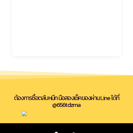
ต้องการซื้อตลับหมึก มือสองเช็คของผ่าน Line ได้ที่
@656tdzma