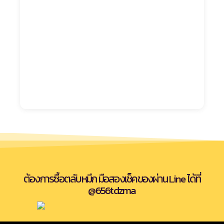
ต้องการซื้อตลับหมึก มือสองเช็คของผ่าน Line ได้ที่
@656tdzma