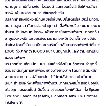
รูปภาพที่ต้องการความละเอียดและสีสันสวยงาม หมึกอิงค์เจ็ทมี
หลายสูตรเคมีที่ต่างกัน ทั้งแบบน้ำและแบบเม็ดสี ซึ่งให้ผลลัพธ์
การพิมพ์และความทนทานที่แตกต่างกัน
ประเภทที่สองคือผงหมึกเลเซอร์ที่ใช้กับปริ้นเตอร์เลเซอร์ มีความ
ทนทานสูงกว่า ต้นทุนต่อหน้าถูกกว่าเมื่อพิมพ์ปริมาณมาก เหมาะ
สำหรับสำนักงานที่มีการพิมพ์เอกสารข้อความจำนวนมากทุกวัน
อายุของผงหมึกเลเซอร์ยังยาวนานกว่าหมึกอิงค์เจ็ทอย่างมีนัย
สำคัญ โดยทั่วไปผงหมึกเลเซอร์หนึ่งตลับสามารถพิมพ์ได้ตั้งแต่
1,000 ถึงมากกว่า 10,000 หน้า ขึ้นอยู่กับรุ่นและความหนาแน่น
ของงานพิมพ์
ประเภทที่สามคือหมึกแบบระบบแท็งก์ซึ่งเป็นนวัตกรรมล่าสุดที่
ช่วยลดต้นทุนการพิมพ์ระยะยาวได้อย่างมาก โดยการเติมหมึก
จากขวดแทนการเปลี่ยนตลับ ทำให้ค่าใช้จ่ายต่อหน้าต่ำมาก
เหมาะสำหรับผู้ที่พิมพ์รูปภาพจำนวนมากอย่างสม่ำเสมอ ปัจจุบัน
เกือบทุกแบรนด์ชั้นนำมีปริ้นเตอร์ระบบแท็งก์ให้เลือก ทั้ง Epson
EcoTank, Canon MegaTank, HP Smart Tank และ Brother
InkBenefit