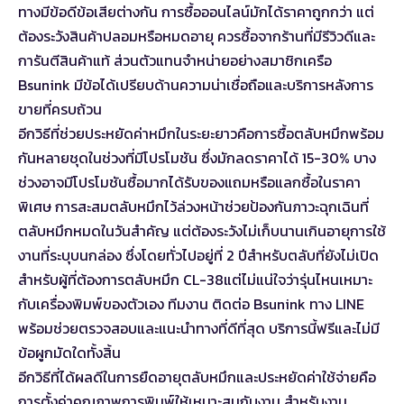
ทางมีข้อดีข้อเสียต่างกัน การซื้อออนไลน์มักได้ราคาถูกกว่า แต่
ต้องระวังสินค้าปลอมหรือหมดอายุ ควรซื้อจากร้านที่มีรีวิวดีและ
การันตีสินค้าแท้ ส่วนตัวแทนจำหน่ายอย่างสมาชิกเครือ
Bsunink มีข้อได้เปรียบด้านความน่าเชื่อถือและบริการหลังการ
ขายที่ครบถ้วน
อีกวิธีที่ช่วยประหยัดค่าหมึกในระยะยาวคือการซื้อตลับหมึกพร้อม
กันหลายชุดในช่วงที่มีโปรโมชัน ซึ่งมักลดราคาได้ 15-30% บาง
ช่วงอาจมีโปรโมชันซื้อมากได้รับของแถมหรือแลกซื้อในราคา
พิเศษ การสะสมตลับหมึกไว้ล่วงหน้าช่วยป้องกันภาวะฉุกเฉินที่
ตลับหมึกหมดในวันสำคัญ แต่ต้องระวังไม่เก็บนานเกินอายุการใช้
งานที่ระบุบนกล่อง ซึ่งโดยทั่วไปอยู่ที่ 2 ปีสำหรับตลับที่ยังไม่เปิด
สำหรับผู้ที่ต้องการ
ตลับหมึก CL-38
แต่ไม่แน่ใจว่ารุ่นไหนเหมาะ
กับเครื่องพิมพ์ของตัวเอง ทีมงาน
ติดต่อ Bsunink ทาง LINE
พร้อมช่วยตรวจสอบและแนะนำทางที่ดีที่สุด บริการนี้ฟรีและไม่มี
ข้อผูกมัดใดทั้งสิ้น
อีกวิธีที่ได้ผลดีในการยืดอายุตลับหมึกและประหยัดค่าใช้จ่ายคือ
การตั้งค่าคุณภาพการพิมพ์ให้เหมาะสมกับงาน สำหรับงาน