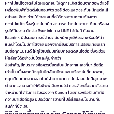
หากไม่แน่ใจว่าตลับใดหมดก่อน ให้ดูการแจ้งเตือนจากซอฟต์แวร์
เครื่องพิมพ์ที่ติดตั้งในคอมพิวเตอร์ ซึ่งจะแสดงระดับหมึกแต่ละสี
อย่างละเอียด ช่วยให้วางแผนซื้อได้ตรงตามความต้องการ
หากไม่แน่ใจเรื่องรุ่นตลับหมึก สามารถนำตลับเก่ามาเทียบหรือส่ง
รูปให้ทีมงาน
ติดต่อ Bsunink ทาง LINE
ได้ทันที ทีมงาน
Bsunink มีประสบการณ์ด้านตลับหมึกทุกยี่ห้อและพร้อมให้คำ
แนะนำโดยไม่มีค่าใช้จ่าย นอกจากนี้ยังมีบริการ
เปรียบเทียบเรท
รับซื้อทุกแบรนด์
ให้ผู้ใช้เปรียบเทียบก่อนตัดสินใจซื้อ ซึ่งจะช่วย
ให้เลือกได้อย่างมั่นใจและคุ้มค่ากว่า
สิ่งสำคัญอีกประการคือควรซื้อตลับหมึกจากแหล่งที่น่าเชื่อถือ
เท่านั้น เนื่องจากปัจจุบันมีตลับหมึกปลอมหรือตลับที่หมดอายุ
หมุนเวียนในตลาดออนไลน์จำนวนมาก ตลับปลอมมักมีคุณภาพ
ต่ำมากและอาจทำให้หัวพิมพ์เสียหายได้ ควรเลือกซื้อจากตัวแทน
จำหน่ายที่ได้รับการรับรองจาก Canon โดยตรงหรือร้านค้าที่มี
ความน่าเชื่อถือสูง มีประวัติการขายที่โปร่งใสและนโยบายคืน
สินค้าที่ชัดเจน