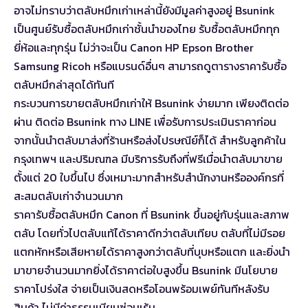
อาจไม่ทราบว่าตลับหมึกเก่าเหล่านี้ยังมีมูลค่าสูงอยู่ Bsunink
เป็นศูนย์รับซื้อตลับหมึกเก่าชั้นนำของไทย รับซื้อตลับหมึกทุก
ยี่ห้อและทุกรุ่น ไม่ว่าจะเป็น Canon HP Epson Brother
Samsung Ricoh หรือแบรนด์อื่นๆ สามารถ
ดูตารางราคารับซื้อ
ตลับหมึก
ล่าสุดได้ทันที
กระบวนการขายตลับหมึกเก่าให้ Bsunink ง่ายมาก เพียงติดต่อ
ผ่าน
ติดต่อ Bsunink ทาง LINE
เพื่อรับการประเมินราคาก่อน
จากนั้นนำตลับมาส่งที่ร้านหรือส่งไปรษณีย์ก็ได้ สำหรับลูกค้าใน
กรุงเทพฯ และปริมณฑล มีบริการรับถึงที่ฟรีเมื่อนำตลับมาขาย
ตั้งแต่ 20 ใบขึ้นไป ซึ่งเหมาะมากสำหรับสำนักงานหรือองค์กรที่
สะสมตลับเก่าจำนวนมาก
ราคารับซื้อตลับหมึก Canon ที่ Bsunink ขึ้นอยู่กับรุ่นและสภาพ
ตลับ โดยทั่วไปตลับแท้ได้ราคาดีกว่าตลับเทียบ ตลับที่ไม่มีรอย
แตกหักหรือเสียหายได้ราคาสูงกว่าตลับที่บุบหรือแตก และยิ่งนำ
มาขายจำนวนมากยิ่งได้ราคาต่อใบสูงขึ้น Bsunink มีนโยบาย
ราคาโปร่งใส จ่ายเป็นเงินสดหรือโอนพร้อมเพย์ทันทีหลังรับ
สินค้า ไม่มีค่าธรรมเนียมซ่อนเร้น