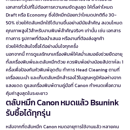
เอกสารทั่วไปที่ไม่ต้องการความคมชัดสูงสุด ให้ตั้งค่าโหมด
Draft หรือ Economy ซึ่งใช้หมึกน้อยกว่าโหมดปกติถึง 30-
50% ช่วยให้ตลับหมึกใช้ได้นานขึ้นอย่างมีนัยสำคัญ สงวนโหมด
คุณภาพสูงไว้สำหรับงานพิมพ์สำคัญจริงๆ เท่านั้น เช่น เอกสาร
ทางการ รูปภาพที่ต้องนำเสนอ หรืองานที่ต้องส่งลูกค้า
ช่วยให้ตัดสินใจซื้อได้อย่างมั่นใจทุกครั้ง
นอกจากนี้ การดูแลรักษาเครื่องพิมพ์ให้สม่ำเสมอยังช่วยยืดอายุ
ทั้งเครื่องพิมพ์และตลับหมึกด้วย ควรพิมพ์อย่างน้อยสัปดาห์ละ 1
ครั้งเพื่อป้องกันหัวพิมพ์อุดตัน ทำการ Head Cleaning ตามที่
เครื่องแนะนำ และเก็บตลับหมึกสำรองไว้ในอุณหภูมิห้องห่างจาก
แสงแดด ดูแลเครื่องพิมพ์ตามคู่มือที่ Canon กำหนดเพื่อความ
คุ้มค่าสูงสุดในระยะยาว
ตลับหมึก Canon หมดแล้ว Bsunink
รับซื้อได้ทุกรุ่น
หลังจากที่ตลับหมึก Canon หมดอายุการใช้งานแล้ว หลายคน