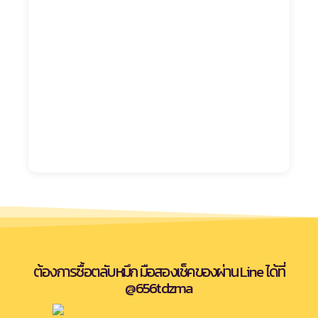
ต้องการซื้อตลับหมึก มือสองเช็คของผ่าน Line ได้ที่
@656tdzma