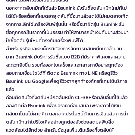
นอกจากตลับหมึกที่ใช้แล้ว Bsunink ยังรับซื้อตลับหมึกใหม่ที่ไม่
ได้ใช้หรือสต็อกที่หมดอายุ ตลับที่ซื้อมาแล้วแต่ใช้ไม่หมดอาจเกิด
จากการเลิกใช้เครื่องพิมพ์รุ่นนั้น หรือซื้อมาผิดรุ่น Bsunink รับ
ซื้อทุกกรณีในราคาที่เป็นธรรม ทำให้สามารถนำเงินคืนบางส่วนมา
ใช้ซื้อตลับรุ่นใหม่ที่ตรงกับเครื่องพิมพ์ได้
สำหรับธุรกิจและองค์กรที่ต้องการจัดการตลับหมึกเก่าจำนวน
มาก Bsunink มีบริการรับซื้อแบบ B2B ที่มีราคาพิเศษและความ
สะดวกยิ่งขึ้น รวมทั้งออกใบเสร็จและเอกสารภาษีอย่างถูกต้อง
สอบถามเงื่อนไขได้ที่
ติดต่อ Bsunink ทาง LINE
หรือ
ดูรีวิว
Bsunink บน Google
เพื่อดูรีวิวจากลูกค้าองค์กรที่เคยใช้บริการ
แล้ว
ก่อนตัดสินใจทิ้งตลับหมึก
ตลับหมึก CL-38
หรือตลับอื่นที่ใช้แล้ว
ลองติดต่อ Bsunink เพื่อขอราคาก่อนเสมอ เพราะอาจได้เงิน
กลับมาโดยไม่คาดคิด นอกจากประโยชน์ด้านการเงินแล้ว การนำ
ตลับหมึกเก่าไปรีไซเคิลอย่างถูกต้องยังช่วยลดมลพิษสิ่ง
แวดล้อมได้อีกด้วย สำหรับข้อมูลเพิ่มเติมเรื่อง
ทิ้งตลับให้