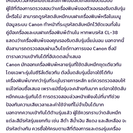
ให้ขอบตัวอักษรคมชัดและสีภาพเข้มสดใกล้เคียงต้นฉบับ
ผู้ใช้ที่ต้องการตรวจสอบว่าเครื่องพิมพ์ของตัวเองรองรับตลับรุ่น
นี้หรือไม่ สามารถดูรหัสตลับหมึกบนฝาเครื่องพิมพ์หรือในเมนู
ข้อมูลระบบ Canon ทำหน้าที่ระบุรหัสตลับหมึกไว้ชัดเจนทั้งใน
คู่มือเครื่องและบนฝาเครื่องพิมพ์ด้านใน หากพบรหัส CL-38
แสดงว่าเครื่องพิมพ์ของคุณรองรับตลับรุ่นนี้แน่นอน นอกจากนี้
ยังสามารถตรวจสอบผ่านเว็บไซต์ทางการของ Canon ซึ่งมี
ตารางความเข้ากันได้ที่อัปเดตสม่ำเสมอ
Canon มักออกเครื่องพิมพ์หลายรุ่นที่ใช้ตลับหมึกชุดเดียวกัน
โดยเฉพาะรุ่นในซีรีส์เดียวกัน ดังนั้นตลับรุ่นนี้อาจใช้ได้กับ
เครื่องพิมพ์มากกว่ารุ่นที่ระบุในรายการหลัก แต่ควรตรวจสอบให้
แน่ใจก่อนซื้อเสมอ เพราะแม้ชื่อรุ่นจะคล้ายกันมาก แต่อาจใช้ตลับ
หมึกคนละรุ่นกันได้ การตรวจสอบล่วงหน้าเพียงไม่กี่นาทีช่วย
ป้องกันความเสียเวลาและค่าใช้จ่ายที่ไม่จำเป็นได้มาก
นอกจากความเข้ากันได้ด้านรุ่นแล้ว ผู้ใช้ควรทราบว่าตลับหมึก
แต่ละสีมีรหัสรุ่นแยกกัน เช่น สีดำ สีน้ำเงิน สีแดง และสีเหลือง จะ
มีรหัสต่างกัน ควรซื้อให้ครบตามสีที่ต้องการและตรงรุ่นเครื่อง