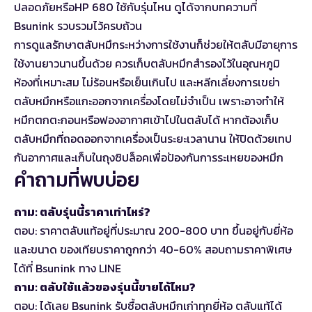
ปลอดภัย
หรือ
HP 680 ใช้กับรุ่นไหน
ดูได้จากบทความที่
Bsunink รวบรวมไว้ครบถ้วน
การดูแลรักษาตลับหมึกระหว่างการใช้งานก็ช่วยให้ตลับมีอายุการ
ใช้งานยาวนานขึ้นด้วย ควรเก็บตลับหมึกสำรองไว้ในอุณหภูมิ
ห้องที่เหมาะสม ไม่ร้อนหรือเย็นเกินไป และหลีกเลี่ยงการเขย่า
ตลับหมึกหรือแกะออกจากเครื่องโดยไม่จำเป็น เพราะอาจทำให้
หมึกตกตะกอนหรือฟองอากาศเข้าไปในตลับได้ หากต้องเก็บ
ตลับหมึกที่ถอดออกจากเครื่องเป็นระยะเวลานาน ให้ปิดด้วยเทป
กันอากาศและเก็บในถุงซิปล็อคเพื่อป้องกันการระเหยของหมึก
คำถามที่พบบ่อย
ถาม: ตลับรุ่นนี้ราคาเท่าไหร่?
ตอบ: ราคาตลับแท้อยู่ที่ประมาณ 200-800 บาท ขึ้นอยู่กับยี่ห้อ
และขนาด ของเทียบราคาถูกกว่า 40-60% สอบถามราคาพิเศษ
ได้ที่ Bsunink ทาง LINE
ถาม: ตลับใช้แล้วของรุ่นนี้ขายได้ไหม?
ตอบ: ได้เลย Bsunink รับซื้อตลับหมึกเก่าทุกยี่ห้อ ตลับแท้ได้