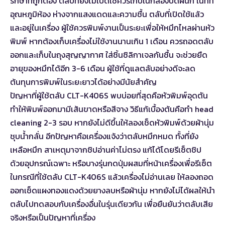
รักษาที่ถูกต้อง ตลับที่ยังไม่เปิดใช้ควรเก็บในกล่องปิดผนึก ในที่ที่
อุณหภูมิห้อง ห่างจากแสงแดดและความชื้น ตลับที่เปิดใช้แล้ว
และอยู่ในเครื่อง ผู้ใช้ควรพิมพ์งานเป็นระยะเพื่อให้หมึกไหลผ่านหัว
พิมพ์ หากต้องเก็บเครื่องไม่ใช้งานนานเกิน 1 เดือน ควรถอดตลับ
ออกและเก็บในถุงสุญญากาศ ใส่ชิ้นซิลิกาเจลกันชื้น จะช่วยยืด
อายุของหมึกได้อีก 3-6 เดือน ผู้ใช้ที่ดูแลตลับอย่างดีจะลด
ต้นทุนการพิมพ์ในระยะยาวได้อย่างมีนัยสำคัญ
ปัญหาที่ผู้ใช้ตลับ CLT-K406S พบบ่อยที่สุดคือหัวพิมพ์อุดตัน
ทำให้พิมพ์ออกมามีเส้นขาดหรือสีจาง วิธีแก้เบื้องต้นคือทำ head
cleaning 2-3 รอบ หากยังไม่ดีขึ้นให้ลองเช็ดหัวพิมพ์ด้วยผ้านุ่ม
ชุบน้ำกลั่น อีกปัญหาคือเครื่องแจ้งว่าตลับหมึกหมด ทั้งที่ยัง
เหลือหมึก สาเหตุมาจากชิปอ่านค่าไม่ตรง แก้ได้โดยรีเซ็ตชิป
ด้วยอุปกรณ์เฉพาะ หรือบางรุ่นกดปุ่มผสมที่หน้าเครื่องเพื่อรีเซ็ต
ในกรณีที่ใช้ตลับ CLT-K406S แล้วเครื่องไม่อ่านเลย ให้ลองถอด
ออกเช็ดแผงทองแดงด้วยยางลบหรือผ้านุ่ม หากยังไม่ได้ผลให้นำ
ตลับไปทดสอบกับเครื่องอื่นในรุ่นเดียวกัน เพื่อยืนยันว่าตลับเสีย
จริงหรือเป็นปัญหาที่เครื่อง