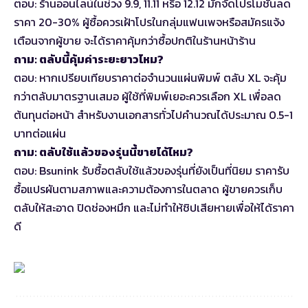
ตอบ: ร้านออนไลน์ในช่วง 9.9, 11.11 หรือ 12.12 มักจัดโปรโมชั่นลด
ราคา 20-30% ผู้ซื้อควรเฝ้าโปรในกลุ่มแฟนเพจหรือสมัครแจ้ง
เตือนจากผู้ขาย จะได้ราคาคุ้มกว่าซื้อปกติในร้านหน้าร้าน
ถาม: ตลับนี้คุ้มค่าระยะยาวไหม?
ตอบ: หากเปรียบเทียบราคาต่อจำนวนแผ่นพิมพ์ ตลับ XL จะคุ้ม
กว่าตลับมาตรฐานเสมอ ผู้ใช้ที่พิมพ์เยอะควรเลือก XL เพื่อลด
ต้นทุนต่อหน้า สำหรับงานเอกสารทั่วไปคำนวณได้ประมาณ 0.5-1
บาทต่อแผ่น
ถาม: ตลับใช้แล้วของรุ่นนี้ขายได้ไหม?
ตอบ: Bsunink รับซื้อตลับใช้แล้วของรุ่นที่ยังเป็นที่นิยม ราคารับ
ซื้อแปรผันตามสภาพและความต้องการในตลาด ผู้ขายควรเก็บ
ตลับให้สะอาด ปิดช่องหมึก และไม่ทำให้ชิปเสียหายเพื่อให้ได้ราคา
ดี