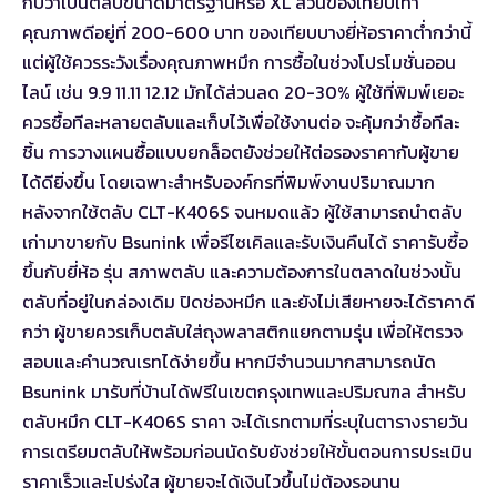
กับว่าเป็นตลับขนาดมาตรฐานหรือ XL ส่วนของเทียบเท่า
คุณภาพดีอยู่ที่ 200-600 บาท ของเทียบบางยี่ห้อราคาต่ำกว่านี้
แต่ผู้ใช้ควรระวังเรื่องคุณภาพหมึก การซื้อในช่วงโปรโมชั่นออน
ไลน์ เช่น 9.9 11.11 12.12 มักได้ส่วนลด 20-30% ผู้ใช้ที่พิมพ์เยอะ
ควรซื้อทีละหลายตลับและเก็บไว้เพื่อใช้งานต่อ จะคุ้มกว่าซื้อทีละ
ชิ้น การวางแผนซื้อแบบยกล็อตยังช่วยให้ต่อรองราคากับผู้ขาย
ได้ดียิ่งขึ้น โดยเฉพาะสำหรับองค์กรที่พิมพ์งานปริมาณมาก
หลังจากใช้ตลับ CLT-K406S จนหมดแล้ว ผู้ใช้สามารถนำตลับ
เก่ามาขายกับ Bsunink เพื่อรีไซเคิลและรับเงินคืนได้ ราคารับซื้อ
ขึ้นกับยี่ห้อ รุ่น สภาพตลับ และความต้องการในตลาดในช่วงนั้น
ตลับที่อยู่ในกล่องเดิม ปิดช่องหมึก และยังไม่เสียหายจะได้ราคาดี
กว่า ผู้ขายควรเก็บตลับใส่ถุงพลาสติกแยกตามรุ่น เพื่อให้ตรวจ
สอบและคำนวณเรทได้ง่ายขึ้น หากมีจำนวนมากสามารถนัด
Bsunink มารับที่บ้านได้ฟรีในเขตกรุงเทพและปริมณฑล สำหรับ
ตลับหมึก CLT-K406S ราคา จะได้เรทตามที่ระบุในตารางรายวัน
การเตรียมตลับให้พร้อมก่อนนัดรับยังช่วยให้ขั้นตอนการประเมิน
ราคาเร็วและโปร่งใส ผู้ขายจะได้เงินไวขึ้นไม่ต้องรอนาน