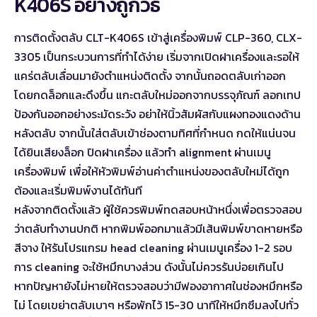
K406S อย่างถูกวิธี
การติดตั้งตลับ CLT-K406S เข้าสู่เครื่องพิมพ์ CLP-360, CLX-
3305 เป็นกระบวนการที่ทำได้ง่าย เริ่มจากเปิดฝาเครื่องและรอให้
แคร่ตลับเลื่อนมายังตำแหน่งติดตั้ง จากนั้นถอดตลับเก่าออก
โดยกดล็อกและดึงขึ้น แกะตลับใหม่ออกจากบรรจุภัณฑ์ ลอกเทป
ป้องกันออกอย่างระมัดระวัง อย่าให้นิ้วสัมผัสกับแผงทองแดงด้าน
หลังตลับ จากนั้นใส่ตลับเข้าช่องตามทิศที่กำหนด กดให้แน่นจน
ได้ยินเสียงล็อก ปิดฝาเครื่อง แล้วทำ alignment ผ่านเมนู
เครื่องพิมพ์ เพื่อให้หัวพิมพ์อ่านค่าตำแหน่งของตลับใหม่ได้ถูก
ต้องและเริ่มพิมพ์งานได้ทันที
หลังจากติดตั้งแล้ว ผู้ใช้ควรพิมพ์ทดสอบหน้าหนึ่งเพื่อตรวจสอบ
ว่าตลับทำงานปกติ หากพิมพ์ออกมาแล้วมีเส้นพิมพ์ขาดหายหรือ
สีจาง ให้รันโปรแกรม head cleaning ผ่านเมนูเครื่อง 1-2 รอบ
การ cleaning จะใช้หมึกบางส่วน ดังนั้นไม่ควรรันบ่อยเกินไป
หากปัญหายังไม่หายให้ตรวจสอบว่ามีฟองอากาศในช่องหมึกหรือ
ไม่ โดยเขย่าตลับเบาๆ หรือพักไว้ 15-30 นาทีให้หมึกซึมลงไปทั่ว