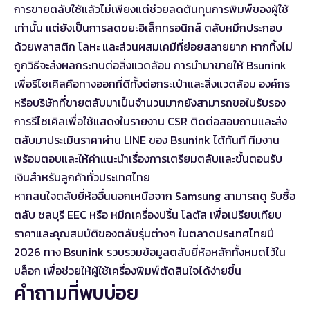
การขายตลับใช้แล้วไม่เพียงแต่ช่วยลดต้นทุนการพิมพ์ของผู้ใช้
เท่านั้น แต่ยังเป็นการลดขยะอิเล็กทรอนิกส์ ตลับหมึกประกอบ
ด้วยพลาสติก โลหะ และส่วนผสมเคมีที่ย่อยสลายยาก หากทิ้งไม่
ถูกวิธีจะส่งผลกระทบต่อสิ่งแวดล้อม การนำมาขายให้ Bsunink
เพื่อรีไซเคิลคือทางออกที่ดีทั้งต่อกระเป๋าและสิ่งแวดล้อม องค์กร
หรือบริษัทที่ขายตลับมาเป็นจำนวนมากยังสามารถขอใบรับรอง
การรีไซเคิลเพื่อใช้แสดงในรายงาน CSR ติดต่อสอบถามและส่ง
ตลับมาประเมินราคาผ่าน LINE ของ Bsunink ได้ทันที ทีมงาน
พร้อมตอบและให้คำแนะนำเรื่องการเตรียมตลับและขั้นตอนรับ
เงินสำหรับลูกค้าทั่วประเทศไทย
หากสนใจตลับยี่ห้ออื่นนอกเหนือจาก Samsung สามารถดู
รับซื้อ
ตลับ ชลบุรี EEC
หรือ
หมึกเครื่องปริ้น โลตัส
เพื่อเปรียบเทียบ
ราคาและคุณสมบัติของตลับรุ่นต่างๆ ในตลาดประเทศไทยปี
2026 ทาง Bsunink รวบรวมข้อมูลตลับยี่ห้อหลักทั้งหมดไว้ใน
บล็อก เพื่อช่วยให้ผู้ใช้เครื่องพิมพ์ตัดสินใจได้ง่ายขึ้น
คำถามที่พบบ่อย