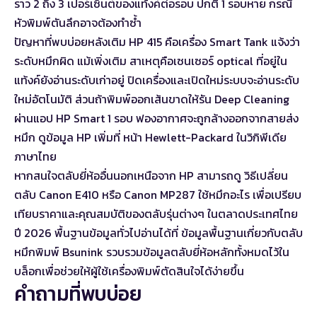
ราว 2 ถึง 3 เปอร์เซ็นต์ของแท้งค์ต่อรอบ ปกติ 1 รอบหาย กรณี
หัวพิมพ์ตันลึกอาจต้องทำซ้ำ
ปัญหาที่พบบ่อยหลังเติม HP 415 คือเครื่อง Smart Tank แจ้งว่า
ระดับหมึกผิด แม้เพิ่งเติม สาเหตุคือเซนเซอร์ optical ที่อยู่ใน
แท้งค์ยังอ่านระดับเก่าอยู่ ปิดเครื่องและเปิดใหม่ระบบจะอ่านระดับ
ใหม่อัตโนมัติ ส่วนถ้าพิมพ์ออกเส้นขาดให้รัน Deep Cleaning
ผ่านแอป HP Smart 1 รอบ ฟองอากาศจะถูกล้างออกจากสายส่ง
หมึก ดูข้อมูล HP เพิ่มที่
หน้า Hewlett-Packard ในวิกิพีเดีย
ภาษาไทย
หากสนใจตลับยี่ห้ออื่นนอกเหนือจาก HP สามารถดู
วิธีเปลี่ยน
ตลับ Canon E410
หรือ
Canon MP287 ใช้หมึกอะไร
เพื่อเปรียบ
เทียบราคาและคุณสมบัติของตลับรุ่นต่างๆ ในตลาดประเทศไทย
ปี 2026 พื้นฐานข้อมูลทั่วไปอ่านได้ที่
ข้อมูลพื้นฐานเกี่ยวกับตลับ
หมึกพิมพ์
Bsunink รวบรวมข้อมูลตลับยี่ห้อหลักทั้งหมดไว้ใน
บล็อกเพื่อช่วยให้ผู้ใช้เครื่องพิมพ์ตัดสินใจได้ง่ายขึ้น
คำถามที่พบบ่อย