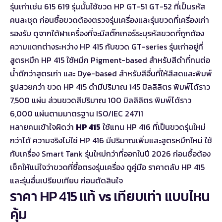
รุ่นเก่าเช่น 615 619 รุ่นนั้นใช้ขวด HP GT-51 GT-52 ที่เป็นรหัส
คนละชุด ก่อนซื้อขวดต้องตรวจรุ่นเครื่องและรุ่นขวดที่เครื่องเก่า
รองรับ ดูจากใต้ฝาเครื่องที่จะมีสติ๊กเกอร์ระบุรหัสขวดที่ถูกต้อง
ความแตกต่างระหว่าง HP 415 กับขวด GT-series รุ่นเก่าอยู่ที่
สูตรหมึก HP 415 ใช้หมึก Pigment-based สำหรับสีดำที่ทนต่อ
น้ำดีกว่าสูตรเก่า และ Dye-based สำหรับสีอื่นที่ให้สีสดและพิมพ์
รูปสวยกว่า ขวด HP 415 ดำมีปริมาณ 145 มิลลิลิตร พิมพ์ได้ราว
7,500 แผ่น ส่วนขวดสีปริมาณ 100 มิลลิลิตร พิมพ์ได้ราว
6,000 แผ่นตามมาตรฐาน ISO/IEC 24711
หลายคนเข้าใจผิดว่า
HP 415
ใช้แทน HP 416 ที่เป็นขวดรุ่นใหม่
กว่าได้ ความจริงไม่ใช่ HP 416 มีปริมาณเพิ่มและสูตรหมึกใหม่ ใช้
กับเครื่อง Smart Tank รุ่นใหม่กว่าที่ออกในปี 2026 ก่อนซื้อต้อง
เช็คให้แน่ใจว่าขวดที่ซื้อตรงรุ่นเครื่อง ดูคู่มือ
ราคาตลับ HP 415
และรุ่นอื่นเปรียบเทียบ
ก่อนตัดสินใจ
ราคา HP 415 แท้ vs เทียบเท่า แบบไหน
คุ้ม