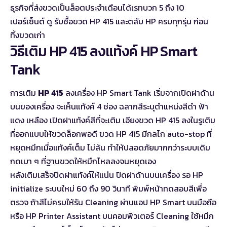
ธุรกิจที่ส่งขวดเป็นล็อตประจำเดือนได้เรทบวก 5 ถึง 10
เปอร์เซ็นต์ ดู
รับซื้อขวด HP 415 และตลับ HP ครบทุกรุ่น
ก่อน
ทิ้งขวดเก่า
วิธีเติม HP 415 ลงแท้งค์ HP Smart
Tank
การเติม
HP 415
ลงเครื่อง HP Smart Tank เริ่มจากเปิดฝาด้าน
บนของเครื่อง จะเห็นแท้งค์ 4 ช่อง ฉลากสีระบุตำแหน่งสีดำ ฟ้า
แดง เหลือง เปิดฝาแท้งค์สีที่จะเติม เอียงขวด HP 415 ลงในรูเติม
ที่ออกแบบให้ขวดล็อกพอดี ขวด HP 415 มีกลไก auto-stop ที่
หยุดหมึกเมื่อแท้งค์เต็ม ไม่ล้น ทำให้ปลอดภัยมากกว่าระบบเดิม
กดเบา ๆ ที่ฐานขวดให้หมึกไหลลงจนหยุดเอง
หลังเติมเสร็จปิดฝาแท้งค์ให้แน่น ปิดฝาด้านบนเครื่อง รอ HP
initialize ระบบใหม่ 60 ถึง 90 วินาที พิมพ์หน้าทดสอบสีเพื่อ
ตรวจ ถ้าสีไม่ครบให้รัน Cleaning ผ่านแอป HP Smart บนมือถือ
หรือ HP Printer Assistant บนคอมพิวเตอร์ Cleaning ใช้หมึก