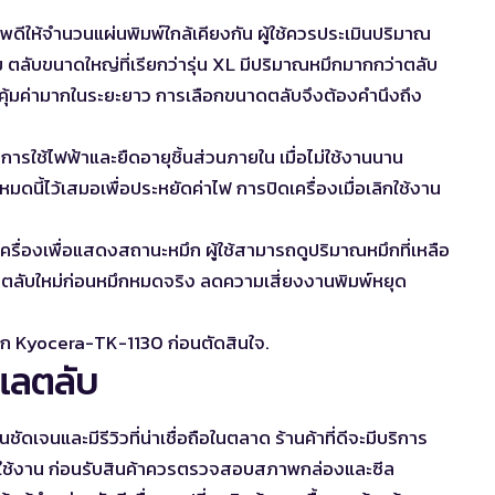
พดีให้จำนวนแผ่นพิมพ์ใกล้เคียงกัน ผู้ใช้ควรประเมินปริมาณ
 ตลับขนาดใหญ่ที่เรียกว่ารุ่น XL มีปริมาณหมึกมากกว่าตลับ
งคุ้มค่ามากในระยะยาว การเลือกขนาดตลับจึงต้องคำนึงถึง
ารใช้ไฟฟ้าและยืดอายุชิ้นส่วนภายใน เมื่อไม่ใช้งานนาน
โหมดนี้ไว้เสมอเพื่อประหยัดค่าไฟ การปิดเครื่องเมื่อเลิกใช้งาน
งเครื่องเพื่อแสดงสถานะหมึก ผู้ใช้สามารถดูปริมาณหมึกที่เหลือ
ซื้อตลับใหม่ก่อนหมึกหมดจริง ลดความเสี่ยงงานพิมพ์หยุด
มึก Kyocera-TK-1130
ก่อนตัดสินใจ.
ูแลตลับ
ชัดเจนและมีรีวิวที่น่าเชื่อถือในตลาด ร้านค้าที่ดีจะมีบริการ
รใช้งาน ก่อนรับสินค้าควรตรวจสอบสภาพกล่องและซีล