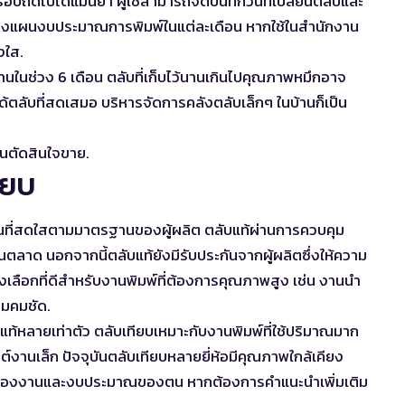
นรอบถัดไปได้แม่นยำ ผู้ใช้สามารถจดบันทึกวันที่เปลี่ยนตลับและ
่วยวางแผนงบประมาณการพิมพ์ในแต่ละเดือน หากใช้ในสำนักงาน
งใส.
นในช่วง 6 เดือน ตลับที่เก็บไว้นานเกินไปคุณภาพหมึกอาจ
ได้ตลับที่สดเสมอ บริหารจัดการคลังตลับเล็กๆ ในบ้านก็เป็น
นตัดสินใจขาย.
ียบ
ันที่สดใสตามมาตรฐานของผู้ผลิต ตลับแท้ผ่านการควบคุม
าด นอกจากนี้ตลับแท้ยังมีรับประกันจากผู้ผลิตซึ่งให้ความ
นทางเลือกที่ดีสำหรับงานพิมพ์ที่ต้องการคุณภาพสูง เช่น งานนำ
มคมชัด.
บแท้หลายเท่าตัว ตลับเทียบเหมาะกับงานพิมพ์ที่ใช้ปริมาณมาก
์งานเล็ก ปัจจุบันตลับเทียบหลายยี่ห้อมีคุณภาพใกล้เคียง
สมของงานและงบประมาณของตน หากต้องการคำแนะนำเพิ่มเติม