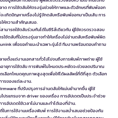
ลาด การใช้ตลับให้ตรงรุ่นช่วยให้ภาพและตัวอักษรที่พิมพ์ออก
จะเกิดปัญหาเครื่องไม่รู้จักตลับหรือพิมพ์ออกมาเป็นเส้น การ
นควรให้ความสำคัญเสมอ.
งที่สามารถใช้ตลับร่วมกันได้ในซีรีส์เดียวกัน ผู้ใช้ควรตรวจสอบ
การใช้ตลับที่ไม่ตรงรุ่นอาจทำให้เครื่องไม่อ่านตลับหรือพิมพ์ผิด
unink เพื่อขอคำแนะนำเฉพาะรุ่นได้ ทีมงานพร้อมตอบคำถาม
ากหลายตั้งแต่งานเอกสารทั่วไปไปจนถึงการพิมพ์ภาพถ่าย ผู้ใช้
ืดอายุการใช้ตลับ การพิมพ์ในโหมดประหยัดจะช่วยลดปริมาณ
เลือกโหมดคุณภาพสูงสุดเพื่อให้ได้ผลลัพธ์ที่ดีที่สุด ตัวเลือก
้องการของแต่ละงาน.
irmware ที่ปรับปรุงการอ่านตลับให้แม่นยำมากขึ้น ผู้ใช้
านโปรแกรมจาก driver ของเครื่อง การอัปเดตเป็นประจำช่วย
นการอัปเดตใช้เวลาไม่นานและทำได้เองที่บ้าน.
ี่ในการใช้งานเครื่องพิมพ์ การใช้งานสม่ำเสมอช่วยป้องกัน
นอาจเริ่มมีปัญหาหมึกแข็งภายใน ผู้ใช้ควรพิมพ์เอกสารทดสอบ