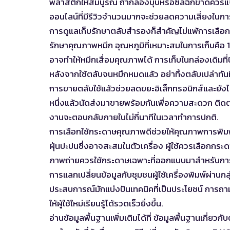
พลาสติกให้สมบูรณ์ ถ้ากล่องบุบหรือซีลฉีกขาดควรแจ้ง
ออนไลน์ที่มีรีวิวจำนวนมากจะช่วยลดความเสี่ยงในกา
การดูแลเก็บรักษาตลับสำรองก็สำคัญไม่แพ้การเลือกซื
รักษาคุณภาพหมึก อุณหภูมิที่เหมาะสมในการเก็บคือ 1
อาจทำให้หมึกเสื่อมคุณภาพได้ การเก็บในกล่องเดิมที่ป
หลังจากใช้ตลับจนหมึกหมดแล้ว อย่าทิ้งตลับเปล่าทันที
การขายตลับใช้แล้วช่วยลดขยะอิเล็กทรอนิกส์และยังไ
หนึ่งแล้วนัดส่งมาขายพร้อมกันเพื่อความสะดวก ติดต่อท
งานจะตอบกลับภายในไม่กี่นาทีในเวลาทำการปกติ.
การเลือกใช้กระดาษคุณภาพดีช่วยให้คุณภาพการพิมพ์
ฝุ่นปะปนซึ่งอาจสะสมในตัวเครื่อง ผู้ใช้ควรเลือกก
ภาพถ่ายควรใช้กระดาษเฉพาะที่ออกแบบมาสำหรับก
การแลกเปลี่ยนข้อมูลกับชุมชนผู้ใช้เครื่องพิมพ์ผ่านกล
ประสบการณ์มักแบ่งปันเทคนิคที่เป็นประโยชน์ การถ
ให้ผู้ใช้ใหม่เรียนรู้ได้รวดเร็วยิ่งขึ้น.
อ่านข้อมูลพื้นฐานเพิ่มเติมได้ที่
ข้อมูลพื้นฐานเกี่ยวกั