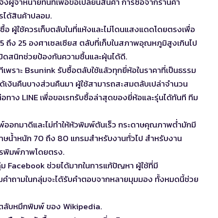
ผู้จำหน่ายทันทีเพื่อขอเปลี่ยนสินค้า การซื้อจากร้านค้า
รได้สินค้าปลอม.
้อ ผู้ใช้ควรเก็บตลับในที่แห้งและไม่โดนแสงแดดโดยตรงเพื่อ
5 ถึง 25 องศาเซลเซียส ตลับที่เก็บในสภาพอุณหภูมิสูงเกินไป
ิดสนิทช่วยป้องกันความชื้นและฝุ่นได้ดี.
เพราะ Bsunink รับซื้อตลับใช้แล้วทุกยี่ห้อในราคาที่เป็นธรรม
ด้เงินคืนบางส่วนคืนมา ผู้ใช้สามารถสะสมตลับเปล่าจำนวน
าง LINE เพื่อขอเรทรับซื้อล่าสุดของยี่ห้อและรุ่นได้ทันที ทีม
ออกมาดีและไม่ทำให้หัวพิมพ์ตันเร็ว กระดาษคุณภาพต่ำมักมี
ระดาษน้ำหนัก 70 ถึง 80 แกรมสำหรับงานทั่วไป สำหรับงาน
ารพิมพ์ภาพโดยตรง.
ุ่ม Facebook ช่วยได้มากในการแก้ปัญหา ผู้ใช้ที่มี
ามคำถามในกลุ่มจะได้รับคำตอบจากหลายมุมมอง ทั้งหมดนี้ช่วย
บตลับหมึกพิมพ์
ของ Wikipedia.