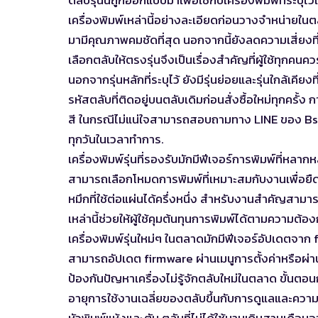
เครื่องพิมพ์เหล่านี้อย่างละเอียดก่อนวางจำหน่ายในต
มามีคุณภาพคมชัดที่สุด นอกจากนี้ยังลดความเสี่ยงที่
เลือกตลับให้ตรงรุ่นจึงเป็นเรื่องสำคัญที่ผู้ใช้ทุกค
นอกจากรุ่นหลักที่ระบุไว้ ยังมีรุ่นย่อยและรุ่นใกล้เคีย
รหัสตลับที่ติดอยู่บนตลับเดิมก่อนสั่งซื้อใหม่ทุกครั้ง 
สี ในกรณีไม่แน่ใจสามารถสอบถามทาง LINE ของ Bs
ทุกวันในเวลาทำการ.
เครื่องพิมพ์รุ่นที่รองรับมักมีฟีเจอร์การพิมพ์ที่หล
สามารถเลือกโหมดการพิมพ์ที่เหมาะสมกับงานเพื่อย
หมึกที่ใช้ต่อแผ่นได้ครึ่งหนึ่ง สำหรับงานสำคัญสามารถ
เหล่านี้ช่วยให้ผู้ใช้คุมต้นทุนการพิมพ์ได้ตามความต
เครื่องพิมพ์รุ่นใหม่ๆ ในตลาดมักมีฟีเจอร์อัปเดตจาก f
สามารถอัปเดต firmware ผ่านเมนูการตั้งค่าหรือผ่
ป้องกันปัญหาเครื่องไม่รู้จักตลับใหม่ในตลาด ขั้นตอ
อายุการใช้งานเฉลี่ยของตลับขึ้นกับการดูแลและความถ
หัวพิมพ์แห้งและตัน ตลับที่ไม่ได้ใช้นานเกินสามเดือ