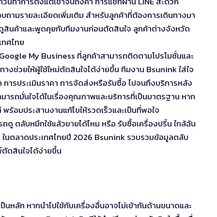
วันทำการตั้งแต่เช้าจนถึงค่ำ การแชทผ่าน LINE สะดวก
บถามรายละเอียดเพิ่มเติม สำหรับลูกค้าที่ต้องการเดินทางมา
ดูสินค้าและพูดคุยกับทีมงานก่อนตัดสินใจ ลูกค้าต่างจังหวัด
ะเทศไทย
Google My Business ที่ลูกค้าสามารถติดตามโปรโมชั่นและ
างช่วยให้ผู้ใช้ใหม่ตัดสินใจได้ง่ายขึ้น ทีมงาน Bsunink ใส่ใจ
 การประเมินราคา การจัดส่งหรือรับซื้อ ไปจนถึงบริการหลัง
สามารถมั่นใจได้ในเรื่องคุณภาพและบริการที่เป็นมาตรฐาน หาก
ี พร้อมประสานงานแก้ไขให้รวดเร็วและเป็นที่พอใจ
ารถดู
ตลับหมึกใช้แล้วขายได้ไหม
หรือ
รับซื้อเครื่องปริ้น ใกล้ฉัน
างๆ ในตลาดประเทศไทยปี 2026 Bsunink รวบรวมข้อมูลตลับ
พ์ตัดสินใจได้ง่ายขึ้น
อเป็นหลัก หากนำไปใช้กับเครื่องอื่นอาจไม่เข้ากันด้านขนาดและ