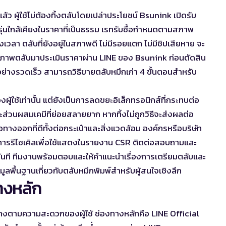
ผู้ใช้ไม่ต้องทิ้งตลับโดยเปล่าประโยชน์ Bsunink เปิดรับ
ุ่นใกล้เคียงในราคาที่เป็นธรรม เรทรับซื้อกำหนดตามสภาพ
งเวลา ตลับที่ยังอยู่ในสภาพดี ไม่มีรอยแตก ไม่มีชิปเสียหาย จะ
ส่งภาพตลับมาประเมินราคาผ่าน LINE ของ Bsunink ก่อนตัดสิน
ย่างรวดเร็ว สามารถ
วิธีขายตลับหมึกเก่า 4 ขั้นตอน
สำหรับ
ู้ใช้เท่านั้น แต่ยังเป็นการลดขยะอิเล็กทรอนิกส์ที่กระทบต่อ
่วนผสมเคมีที่ย่อยสลายยาก หากทิ้งไม่ถูกวิธีจะส่งผลต่อ
อทางออกที่ดีทั้งต่อกระเป๋าและสิ่งแวดล้อม องค์กรหรือบริษัท
ารรีไซเคิลเพื่อใช้แสดงในรายงาน CSR ติดต่อสอบถามและ
ันที ทีมงานพร้อมตอบและให้คำแนะนำเรื่องการเตรียมตลับและ
อมูลพื้นฐานเกี่ยวกับตลับหมึกพิมพ์
สำหรับผู้สนใจเชิงลึก
างหลัก
างตามความสะดวกของผู้ใช้ ช่องทางหลักคือ LINE Official