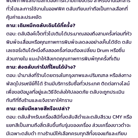
พิมพ์ภาพและงานสีที่ต้องการความเที่ยงตรง สำหรับงานเอกสาร
ทั่วไปและการใช้งานในออฟฟิศ ตลับเทียบเท่าถือเป็นทางเลือกที่
คุ้มค่าและประหยัด
ถาม: เติมหมึกตลับเดิมได้กี่ครั้ง?
ตอบ: ตลับอิงค์เจ็ตทั่วไปเติมได้ประมาณสองถึงสามครั้งก่อนที่หัว
พิมพ์จะเสื่อมหรือคุณภาพการพิมพ์จะลดลงอย่างเห็นได้ชัด ตลับ
เลเซอร์เติมได้หนึ่งถึงสองครั้งก่อนต้องเปลี่ยน Drum หรือชิ้น
ส่วนภายใน แนะนำให้สังเกตคุณภาพการพิมพ์ทุกครั้งที่เติม
ถาม: ส่งตลับเก่าไปที่ไหนได้บ้าง?
ตอบ: นำมาส่งที่ร้านโดยตรงในกรุงเทพและปริมณฑล หรือส่งทาง
พัสดุไปรษณีย์ก็ได้ ร้านมีบริการรับซื้อทั่วประเทศ ติดต่อทางไลน์
เพื่อขอข้อมูลที่อยู่และวิธีจัดส่งให้ปลอดภัย ตลับจะถูกประเมิน
ทันทีที่ถึงร้านและแจ้งราคาให้ทราบ
ถาม: ตลับมีหลายสีหรือเปล่า?
ตอบ: ตลับสำหรับเครื่องสีมีทั้งตลับสีดำและตลับสีรวม CMY หรือ
แยกสีเป็นสามถึงสี่ตลับขึ้นกับรุ่นของเครื่อง ส่วนเครื่องขาวดำจะ
มีเฉพาะตลับดำ ทางร้านมีให้เลือกครบทุกสีทั้งของแท้และเทียบ