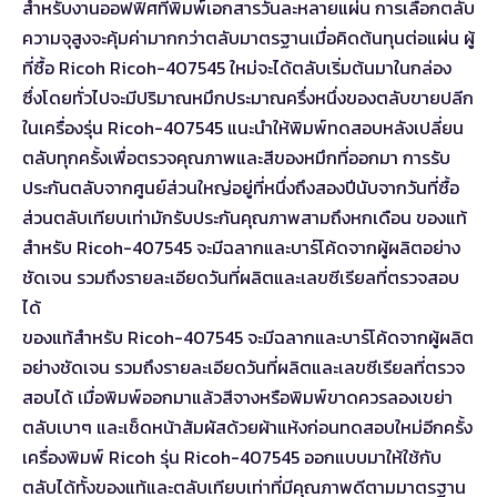
สำหรับงานออฟฟิศที่พิมพ์เอกสารวันละหลายแผ่น การเลือกตลับ
ความจุสูงจะคุ้มค่ามากกว่าตลับมาตรฐานเมื่อคิดต้นทุนต่อแผ่น ผู้
ที่ซื้อ Ricoh Ricoh-407545 ใหม่จะได้ตลับเริ่มต้นมาในกล่อง
ซึ่งโดยทั่วไปจะมีปริมาณหมึกประมาณครึ่งหนึ่งของตลับขายปลีก
ในเครื่องรุ่น Ricoh-407545 แนะนำให้พิมพ์ทดสอบหลังเปลี่ยน
ตลับทุกครั้งเพื่อตรวจคุณภาพและสีของหมึกที่ออกมา การรับ
ประกันตลับจากศูนย์ส่วนใหญ่อยู่ที่หนึ่งถึงสองปีนับจากวันที่ซื้อ
ส่วนตลับเทียบเท่ามักรับประกันคุณภาพสามถึงหกเดือน ของแท้
สำหรับ Ricoh-407545 จะมีฉลากและบาร์โค้ดจากผู้ผลิตอย่าง
ชัดเจน รวมถึงรายละเอียดวันที่ผลิตและเลขซีเรียลที่ตรวจสอบ
ได้
ของแท้สำหรับ Ricoh-407545 จะมีฉลากและบาร์โค้ดจากผู้ผลิต
อย่างชัดเจน รวมถึงรายละเอียดวันที่ผลิตและเลขซีเรียลที่ตรวจ
สอบได้ เมื่อพิมพ์ออกมาแล้วสีจางหรือพิมพ์ขาดควรลองเขย่า
ตลับเบาๆ และเช็ดหน้าสัมผัสด้วยผ้าแห้งก่อนทดสอบใหม่อีกครั้ง
เครื่องพิมพ์ Ricoh รุ่น Ricoh-407545 ออกแบบมาให้ใช้กับ
ตลับได้ทั้งของแท้และตลับเทียบเท่าที่มีคุณภาพดีตามมาตรฐาน