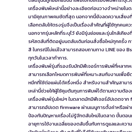
เครื่องพิมพ์เหล่านี้อย่างละเอียดก่อนวางจำหน่ายในต
มามีคุณภาพคมชัดที่สุด นอกจากนี้ยังลดความเสี่ยงที่
เลือกตลับให้ตรงรุ่นจึงเป็นเรื่องสำคัญที่ผู้ใช้ทุกค
นอกจากรุ่นหลักที่ระบุไว้ ยังมีรุ่นย่อยและรุ่นใกล้เคีย
รหัสตลับที่ติดอยู่บนตลับเดิมก่อนสั่งซื้อใหม่ทุกครั้ง 
สี ในกรณีไม่แน่ใจสามารถสอบถามทาง LINE ของ Bs
ทุกวันในเวลาทำการ.
เครื่องพิมพ์รุ่นที่รองรับมักมีฟีเจอร์การพิมพ์ที่หล
สามารถเลือกโหมดการพิมพ์ที่เหมาะสมกับงานเพื่อย
หมึกที่ใช้ต่อแผ่นได้ครึ่งหนึ่ง สำหรับงานสำคัญสามารถ
เหล่านี้ช่วยให้ผู้ใช้คุมต้นทุนการพิมพ์ได้ตามความต
เครื่องพิมพ์รุ่นใหม่ๆ ในตลาดมักมีฟีเจอร์อัปเดตจาก f
สามารถอัปเดต firmware ผ่านเมนูการตั้งค่าหรือผ่
ป้องกันปัญหาเครื่องไม่รู้จักตลับใหม่ในตลาด ขั้นตอ
อายุการใช้งานเฉลี่ยของตลับขึ้นกับการดูแลและความถ
หัวพิมพ์แห้งและตัน ตลับที่ไม่ได้ใช้นานเกินสามเดือ