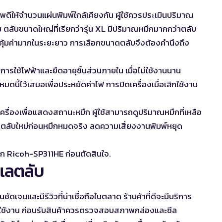
พดีให้จำนวนแผ่นพิมพ์ใกล้เคียงกัน ผู้ใช้ควรประเมินปริมาณ
 ตลับขนาดใหญ่ที่เรียกว่ารุ่น XL มีปริมาณหมึกมากกว่าตลับ
งคุ้มค่ามากในระยะยาว การเลือกขนาดตลับจึงต้องคำนึงถึง
ารใช้ไฟฟ้าและยืดอายุชิ้นส่วนภายใน เมื่อไม่ใช้งานนาน
โหมดนี้ไว้เสมอเพื่อประหยัดค่าไฟ การปิดเครื่องเมื่อเลิกใช้งาน
งเครื่องเพื่อแสดงสถานะหมึก ผู้ใช้สามารถดูปริมาณหมึกที่เหลือ
ซื้อตลับใหม่ก่อนหมึกหมดจริง ลดความเสี่ยงงานพิมพ์หยุด
ึก Ricoh-SP311HE
ก่อนตัดสินใจ.
ูแลตลับ
ชัดเจนและมีรีวิวที่น่าเชื่อถือในตลาด ร้านค้าที่ดีจะมีบริการ
รใช้งาน ก่อนรับสินค้าควรตรวจสอบสภาพกล่องและซีล