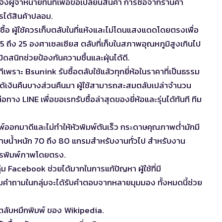
ผู้จำหน่ายทันทีเพื่อขอเปลี่ยนสินค้า การซื้อจากร้านค้า
รได้สินค้าปลอม.
้อ ผู้ใช้ควรเก็บตลับในที่แห้งและไม่โดนแสงแดดโดยตรงเพื่อ
5 ถึง 25 องศาเซลเซียส ตลับที่เก็บในสภาพอุณหภูมิสูงเกินไป
ิดสนิทช่วยป้องกันความชื้นและฝุ่นได้ดี.
เพราะ Bsunink รับซื้อตลับใช้แล้วทุกยี่ห้อในราคาที่เป็นธรรม
ด้เงินคืนบางส่วนคืนมา ผู้ใช้สามารถสะสมตลับเปล่าจำนวน
าง LINE เพื่อขอเรทรับซื้อล่าสุดของยี่ห้อและรุ่นได้ทันที ทีม
ออกมาดีและไม่ทำให้หัวพิมพ์ตันเร็ว กระดาษคุณภาพต่ำมักมี
ระดาษน้ำหนัก 70 ถึง 80 แกรมสำหรับงานทั่วไป สำหรับงาน
ารพิมพ์ภาพโดยตรง.
ุ่ม Facebook ช่วยได้มากในการแก้ปัญหา ผู้ใช้ที่มี
ามคำถามในกลุ่มจะได้รับคำตอบจากหลายมุมมอง ทั้งหมดนี้ช่วย
บตลับหมึกพิมพ์
ของ Wikipedia.