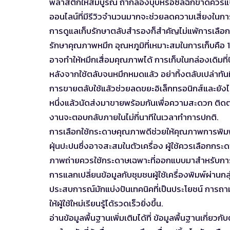
พลาสติกให้สมบูรณ์ ถ้ากล่องบุบหรือซีลฉีกขาดควรแจ้ง
ออนไลน์ที่มีรีวิวจำนวนมากจะช่วยลดความเสี่ยงในกา
การดูแลเก็บรักษาตลับสำรองก็สำคัญไม่แพ้การเลือกซื
รักษาคุณภาพหมึก อุณหภูมิที่เหมาะสมในการเก็บคือ 1
อาจทำให้หมึกเสื่อมคุณภาพได้ การเก็บในกล่องเดิมที่ป
หลังจากใช้ตลับจนหมึกหมดแล้ว อย่าทิ้งตลับเปล่าทันที
การขายตลับใช้แล้วช่วยลดขยะอิเล็กทรอนิกส์และยังไ
หนึ่งแล้วนัดส่งมาขายพร้อมกันเพื่อความสะดวก ติดต่อท
งานจะตอบกลับภายในไม่กี่นาทีในเวลาทำการปกติ.
การเลือกใช้กระดาษคุณภาพดีช่วยให้คุณภาพการพิมพ์
ฝุ่นปะปนซึ่งอาจสะสมในตัวเครื่อง ผู้ใช้ควรเลือกก
ภาพถ่ายควรใช้กระดาษเฉพาะที่ออกแบบมาสำหรับก
การแลกเปลี่ยนข้อมูลกับชุมชนผู้ใช้เครื่องพิมพ์ผ่านกล
ประสบการณ์มักแบ่งปันเทคนิคที่เป็นประโยชน์ การถ
ให้ผู้ใช้ใหม่เรียนรู้ได้รวดเร็วยิ่งขึ้น.
อ่านข้อมูลพื้นฐานเพิ่มเติมได้ที่
ข้อมูลพื้นฐานเกี่ยวกั