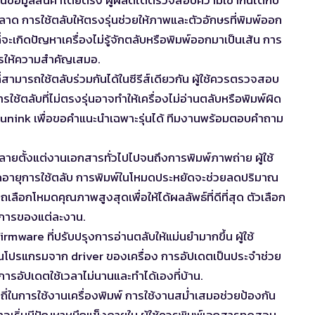
ลาด การใช้ตลับให้ตรงรุ่นช่วยให้ภาพและตัวอักษรที่พิมพ์ออก
จะเกิดปัญหาเครื่องไม่รู้จักตลับหรือพิมพ์ออกมาเป็นเส้น การ
นควรให้ความสำคัญเสมอ.
งที่สามารถใช้ตลับร่วมกันได้ในซีรีส์เดียวกัน ผู้ใช้ควรตรวจสอบ
การใช้ตลับที่ไม่ตรงรุ่นอาจทำให้เครื่องไม่อ่านตลับหรือพิมพ์ผิด
unink เพื่อขอคำแนะนำเฉพาะรุ่นได้ ทีมงานพร้อมตอบคำถาม
ากหลายตั้งแต่งานเอกสารทั่วไปไปจนถึงการพิมพ์ภาพถ่าย ผู้ใช้
ืดอายุการใช้ตลับ การพิมพ์ในโหมดประหยัดจะช่วยลดปริมาณ
เลือกโหมดคุณภาพสูงสุดเพื่อให้ได้ผลลัพธ์ที่ดีที่สุด ตัวเลือก
้องการของแต่ละงาน.
irmware ที่ปรับปรุงการอ่านตลับให้แม่นยำมากขึ้น ผู้ใช้
านโปรแกรมจาก driver ของเครื่อง การอัปเดตเป็นประจำช่วย
นการอัปเดตใช้เวลาไม่นานและทำได้เองที่บ้าน.
ี่ในการใช้งานเครื่องพิมพ์ การใช้งานสม่ำเสมอช่วยป้องกัน
นอาจเริ่มมีปัญหาหมึกแข็งภายใน ผู้ใช้ควรพิมพ์เอกสารทดสอบ