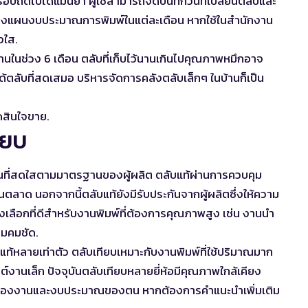
นรอบถัดไปได้แม่นยำ ผู้ใช้สามารถจดบันทึกวันที่เปลี่ยนตลับและ
่วยวางแผนงบประมาณการพิมพ์ในแต่ละเดือน หากใช้ในสำนักงาน
งใส.
นในช่วง 6 เดือน ตลับที่เก็บไว้นานเกินไปคุณภาพหมึกอาจ
ได้ตลับที่สดเสมอ บริหารจัดการคลังตลับเล็กๆ ในบ้านก็เป็น
ดสินใจขาย.
ียบ
ันที่สดใสตามมาตรฐานของผู้ผลิต ตลับแท้ผ่านการควบคุม
าด นอกจากนี้ตลับแท้ยังมีรับประกันจากผู้ผลิตซึ่งให้ความ
นทางเลือกที่ดีสำหรับงานพิมพ์ที่ต้องการคุณภาพสูง เช่น งานนำ
มคมชัด.
บแท้หลายเท่าตัว ตลับเทียบเหมาะกับงานพิมพ์ที่ใช้ปริมาณมาก
์งานเล็ก ปัจจุบันตลับเทียบหลายยี่ห้อมีคุณภาพใกล้เคียง
สมของงานและงบประมาณของตน หากต้องการคำแนะนำเพิ่มเติม