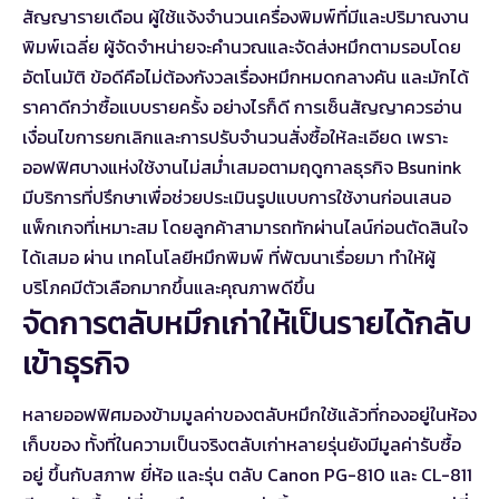
สัญญารายเดือน ผู้ใช้แจ้งจำนวนเครื่องพิมพ์ที่มีและปริมาณงาน
พิมพ์เฉลี่ย ผู้จัดจำหน่ายจะคำนวณและจัดส่งหมึกตามรอบโดย
อัตโนมัติ ข้อดีคือไม่ต้องกังวลเรื่องหมึกหมดกลางคัน และมักได้
ราคาดีกว่าซื้อแบบรายครั้ง อย่างไรก็ดี การเซ็นสัญญาควรอ่าน
เงื่อนไขการยกเลิกและการปรับจำนวนสั่งซื้อให้ละเอียด เพราะ
ออฟฟิศบางแห่งใช้งานไม่สม่ำเสมอตามฤดูกาลธุรกิจ Bsunink
มีบริการที่ปรึกษาเพื่อช่วยประเมินรูปแบบการใช้งานก่อนเสนอ
แพ็กเกจที่เหมาะสม โดยลูกค้าสามารถทักผ่านไลน์ก่อนตัดสินใจ
ได้เสมอ ผ่าน
เทคโนโลยีหมึกพิมพ์
ที่พัฒนาเรื่อยมา ทำให้ผู้
บริโภคมีตัวเลือกมากขึ้นและคุณภาพดีขึ้น
จัดการตลับหมึกเก่าให้เป็นรายได้กลับ
เข้าธุรกิจ
หลายออฟฟิศมองข้ามมูลค่าของตลับหมึกใช้แล้วที่กองอยู่ในห้อง
เก็บของ ทั้งที่ในความเป็นจริงตลับเก่าหลายรุ่นยังมีมูลค่ารับซื้อ
อยู่ ขึ้นกับสภาพ ยี่ห้อ และรุ่น ตลับ Canon PG-810 และ CL-811