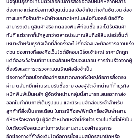
ปัจจุบันธุรกิจไทยมีตัวเลือกในการสั่งซื้อตลับหมึกหลากหลาย
ช่องทาง แต่ละช่องทางมีจุดเด่นและข้อจำกัดต่างกันชัดเจน ช่อง
ทางแรกคือร้านค้าหน้าห้างขนาดใหญ่และไอทีมอลล์ ข้อดีคือ
สามารถเดินดูสินค้าจริง ทดลองพิมพ์ก่อนซื้อ และได้รับสินค้า
ทันที แต่ราคาก็มักสูงกว่าตลาดประมาณสิบถึงยี่สิบเปอร์เซ็นต์
เหมาะสำหรับธุรกิจเล็กที่สั่งครั้งละไม่กี่กล่องและต้องการความเร่ง
ด่วน ช่องทางที่สองคือเว็บไซต์อีคอมเมิร์ซเจ้าใหญ่ ราคามักถูก
แต่ต้องระวังร้านที่ขายของย้อมหรือของปลอม การอ่านรีวิวจากผู้
ซื้อจริงและการตรวจคะแนนร้านคือสิ่งจำเป็น
ช่องทางที่ตอบโจทย์องค์กรขนาดกลางถึงใหญ่คือการสั่งตรง
ผ่าน
ตลับหมึกผ่านระบบรับซื้อขาย
ของผู้จัดจำหน่ายที่ทำธุรกิจ
หมึกพิมพ์เป็นหลัก ผู้จัดจำหน่ายกลุ่มนี้สามารถเสนอราคาส่ง
ออกใบกำกับภาษีเต็มรูปแบบ และมีระบบจัดส่งประจำสำหรับ
ลูกค้าที่สั่งเป็นรายเดือน ในกรณีที่ออฟฟิศมีเครื่องพิมพ์หลาย
ยี่ห้อหรือหลายรุ่น ผู้จัดจำหน่ายเหล่านี้ยังช่วยรวมใบสั่งซื้อให้เป็น
ใบเดียวเพื่อลดเวลาในการประสานงานของฝ่ายธุรการ
อีกช่องทางที่กำลังเติบโตคือการซื้อแบบสมัครสมาชิกหรือ