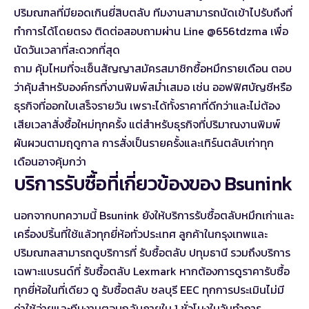
ปริมณฑลที่มียอดเกินยี่สิบตลับ ทีมงานสามารถนัดเข้าไปรับถึงที่
ทำการได้โดยตรง ติดต่อสอบถามผ่าน Line @656tdzma เพื่อ
นัดวันเวลาที่สะดวกที่สุด
ถาม คุ้มไหมที่จะเซ็นสัญญาสมัครสมาชิกซื้อหมึกรายเดือน ตอบ
ว่าคุ้มสำหรับองค์กรที่งานพิมพ์สม่ำเสมอ เช่น ออฟฟิศบัญชีหรือ
ธุรกิจที่ออกใบเสร็จรายวัน เพราะได้ทั้งราคาที่ดีกว่าและไม่ต้อง
เสียเวลาสั่งซื้อใหม่ทุกครั้ง แต่สำหรับธุรกิจที่ปริมาณงานพิมพ์
ผันผวนตามฤดูกาล การสั่งเป็นรายครั้งและเทิร์นตลับเก่าทุก
เดือนอาจคุ้มกว่า
บริการรับซื้อที่เกี่ยวข้องของ Bsunink
นอกจากบทความนี้ Bsunink ยังให้บริการรับซื้อตลับหมึกเก่าและ
เครื่องปริ้นที่ใช้แล้วทุกยี่ห้อทั่วประเทศ ลูกค้าในกรุงเทพและ
ปริมณฑลสามารถดูบริการที่
รับซื้อตลับ ปทุมธานี
รวมถึงบริการ
เฉพาะแบรนด์ที่
รับซื้อตลับ Lexmark
หากต้องการดูราคารับซื้อ
ทุกยี่ห้อในที่เดียว ดู
รับซื้อตลับ ชลบุรี EEC
ทุกการประเมินไม่มี
ค่าใช้จ่ายและทีมงานตอบกลับภายใน 1 ชั่วโมงในวันทำการ