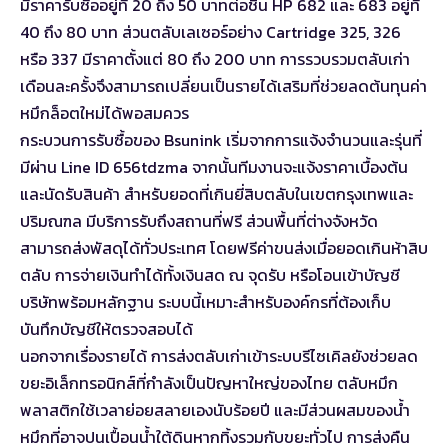
มีราคารับซื้ออยู่ที่ 20 ถึง 50 บาทต่อชิ้น HP 682 และ 683 อยู่ที่
40 ถึง 80 บาท ส่วนตลับเลเซอร์อย่าง Cartridge 325, 326
หรือ 337 มีราคาตั้งแต่ 80 ถึง 200 บาท การรวบรวมตลับเก่า
เดือนละครั้งจึงสามารถเปลี่ยนเป็นรายได้เสริมที่ช่วยลดต้นทุนค่า
หมึกล็อตใหม่ได้พอสมควร
กระบวนการรับซื้อของ Bsunink เริ่มจากการแจ้งจำนวนและรุ่นที่
มีผ่าน Line ID 656tdzma จากนั้นทีมงานจะแจ้งราคาเบื้องต้น
และนัดรับสินค้า สำหรับยอดที่เกินยี่สิบตลับในเขตกรุงเทพและ
ปริมณฑล มีบริการรับถึงสถานที่ฟรี ส่วนพื้นที่ต่างจังหวัด
สามารถส่งพัสดุได้ทั่วประเทศ โดยฟรีค่าขนส่งเมื่อยอดเกินห้าสิบ
ตลับ การจ่ายเงินทำได้ทั้งเงินสด ณ จุดรับ หรือโอนเข้าบัญชี
บริษัทพร้อมหลักฐาน ระบบนี้เหมาะสำหรับองค์กรที่ต้องเก็บ
บันทึกบัญชีให้ตรวจสอบได้
นอกจากเรื่องรายได้ การส่งตลับเก่าเข้าระบบรีไซเคิลยังช่วยลด
ขยะอิเล็กทรอนิกส์ที่กำลังเป็นปัญหาใหญ่ของไทย ตลับหมึก
พลาสติกใช้เวลาย่อยสลายเองนับร้อยปี และมีส่วนผสมของน้ำ
หมึกที่อาจปนเปื้อนน้ำใต้ดินหากทิ้งรวมกับขยะทั่วไป การส่งคืน