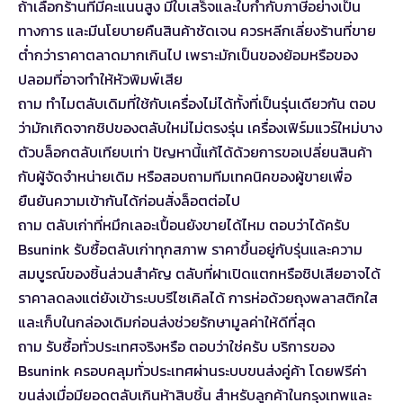
ถ้าเลือกร้านที่มีคะแนนสูง มีใบเสร็จและใบกำกับภาษีอย่างเป็น
ทางการ และมีนโยบายคืนสินค้าชัดเจน ควรหลีกเลี่ยงร้านที่ขาย
ต่ำกว่าราคาตลาดมากเกินไป เพราะมักเป็นของย้อมหรือของ
ปลอมที่อาจทำให้หัวพิมพ์เสีย
ถาม ทำไมตลับเดิมที่ใช้กับเครื่องไม่ได้ทั้งที่เป็นรุ่นเดียวกัน ตอบ
ว่ามักเกิดจากชิปของตลับใหม่ไม่ตรงรุ่น เครื่องเฟิร์มแวร์ใหม่บาง
ตัวบล็อกตลับเทียบเท่า ปัญหานี้แก้ได้ด้วยการขอเปลี่ยนสินค้า
กับผู้จัดจำหน่ายเดิม หรือสอบถามทีมเทคนิคของผู้ขายเพื่อ
ยืนยันความเข้ากันได้ก่อนสั่งล็อตต่อไป
ถาม ตลับเก่าที่หมึกเลอะเปื้อนยังขายได้ไหม ตอบว่าได้ครับ
Bsunink รับซื้อตลับเก่าทุกสภาพ ราคาขึ้นอยู่กับรุ่นและความ
สมบูรณ์ของชิ้นส่วนสำคัญ ตลับที่ฝาเปิดแตกหรือชิปเสียอาจได้
ราคาลดลงแต่ยังเข้าระบบรีไซเคิลได้ การห่อด้วยถุงพลาสติกใส
และเก็บในกล่องเดิมก่อนส่งช่วยรักษามูลค่าให้ดีที่สุด
ถาม รับซื้อทั่วประเทศจริงหรือ ตอบว่าใช่ครับ บริการของ
Bsunink ครอบคลุมทั่วประเทศผ่านระบบขนส่งคู่ค้า โดยฟรีค่า
ขนส่งเมื่อมียอดตลับเกินห้าสิบชิ้น สำหรับลูกค้าในกรุงเทพและ