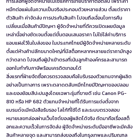
การเลือกผู้จัดจำหน่ายไม่ใช่แค่การเทียบราคาต่อตลับ เพราะค่า
หมึกต่อแผ่นในความเป็นจริงประกอบด้วยหลายส่วน ตั้งแต่ราคา
ตัวสินค้า ค่าจัดส่ง การประกันสินค้า ไปจนถึงเงื่อนไขการคืน
เปลี่ยนเมื่อสินค้ามีปัญหา ผู้จัดจำหน่ายที่ดีควรเปิดเผยข้อมูล
เหล่านี้อย่างชัดเจนตั้งแต่ขั้นตอนเสนอราคา ไม่ใช่ใส่ค่าบริการ
แอบแฝงไว้ในใบส่งของ ในประเทศไทยมีผู้จัดจำหน่ายหลายระดับ
ตั้งแต่ห้างค้าปลีกขนาดใหญ่ที่มีสต็อกหลากหลายแต่ราคามักสูง
กว่าตลาด ไปจนถึงผู้นำเข้าตรงที่เน้นลูกค้าองค์กรและสามารถ
ออกใบกำกับภาษีพร้อมเครดิตเทอมได้
สิ่งแรกที่ฝ่ายจัดซื้อควรตรวจสอบคือใบรับรองตัวแทนจากผู้ผลิต
อย่างเป็นทางการ เพราะตลาดตลับหมึกไทยมีปัญหาของปลอม
และของย้อมสีปะปนสูงโดยเฉพาะรุ่นที่ขายดี เช่น Canon PG-
810 หรือ HP 682 ตัวแทนจำหน่ายที่ได้รับการแต่งตั้งจาก
แบรนด์จะมีหนังสือรับรอง โลโก้ที่ใช้ได้ และระบบตรวจสอบ
หมายเลขกล่องผ่านเว็บไซต์ของผู้ผลิตได้จริง ถัดมาคือเรื่องสต็
อกและความเร็วในการจัดส่ง ผู้จัดจำหน่ายระดับมืออาชีพจะมีคลัง
สินค้าหลายจุด และสามารถส่งของถึงในกรุงเทพและปริมณฑล