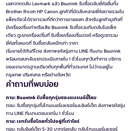
นอกจากตลับ Lexmark แล้ว Bsunink รับซื้อตลับยี่ห้ออื่นทั้ง
Brother
Ricoh
HP Canon ลูกค้าที่มีตลับหลายยี่ห้อขายรวมใน
แพ็คเดียวได้ราคารวมที่ดีกว่าการขายแยก สำหรับลูกค้าธุรกิจที่
มีเครื่องปริ้นเก่าหรือเสีย Bsunink รับซื้อรวมกับตลับในแพ็ค
เดียว ดูเรทเครื่องปริ้นที่
รับซื้อเครื่องปริ้นเตอร์
หรือดูเรทรวม
ยี่ห้อทั้งหมดที่
รับซื้อตลับหมึกเก่า ราคา
เริ่มขายได้ทันทีโดย
ส่งภาพรหัสรุ่นทาง LINE
ทีมงาน Bsunink
พร้อมตอบกลับเรทประเมินภายใน 1 ชั่วโมงทุกวันทำการ บริการ
ของเรามาตรฐานเดียวกันทุกพื้นที่ทั่วประเทศ ไม่ว่าจะอยู่ใน
กรุงเทพ ปริมณฑล หรือต่างจังหวัด
คำถามที่พบบ่อย
ถาม: Bsunink รับซื้อทุกรุ่นของแบรนด์นี้ไหม
ตอบ: รับซื้อทุกรุ่นทั้งโทนเนอร์เลเซอร์และอิงค์เจ็ต ส่งภาพรหัสรุ่น
ทาง LINE ทีมงานตอบเรทใน 1 ชั่วโมง
ถาม: เรทรับซื้อโดยทั่วไปอยู่ที่เท่าไหร่
ตอบ: ตลับอิงค์เจ็ต 5-30 บาทต่อตลับ ตลับโทนเนอร์เลเซอร์