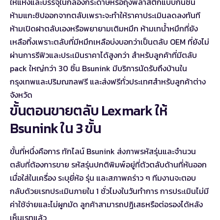
ให้แห้งและบรรจุในกล่องกระดาษหรือถุงพลาสติกแบบกันชื้น
ห้ามแกะชิปออกจากตลับเพราะจะทำให้ราคาประเมินลดลงทันที
ห้ามเปิดฝาตลับเองหรือพยายามเติมหมึก ห้ามเทน้ำหมึกที่ยัง
เหลือทิ้งเพราะตลับที่มีหมึกเหลือบ่งบอกว่าเป็นตลับ OEM ที่ยังไม่
ผ่านการรีฟิวและประเมินราคาได้สูงกว่า สำหรับลูกค้าที่มีตลับ
pack ใหญ่กว่า 30 ชิ้น Bsunink มีบริการนัดรับถึงบ้านใน
กรุงเทพและปริมณฑลฟรี และส่งฟรีทั่วประเทศสำหรับลูกค้าต่าง
จังหวัด
ขั้นตอนขายตลับ Lexmark ให้
Bsunink ใน 3 ขั้น
ขั้นที่หนึ่งคือการ
ทักไลน์ Bsunink
ส่งภาพรหัสรุ่นและจำนวน
ตลับที่ต้องการขาย รหัสรุ่นปกติพิมพ์อยู่ที่ตัวตลับด้านที่หันออก
เมื่อใส่ในเครื่อง ระบุยี่ห้อ รุ่น และสภาพคร่าว ๆ ทีมงานจะตอบ
กลับด้วยเรทประเมินภายใน 1 ชั่วโมงในวันทำการ การประเมินไม่มี
ค่าใช้จ่ายและไม่ผูกมัด ลูกค้าสามารถปฏิเสธหรือต่อรองได้หลัง
เห็นเรทแล้ว