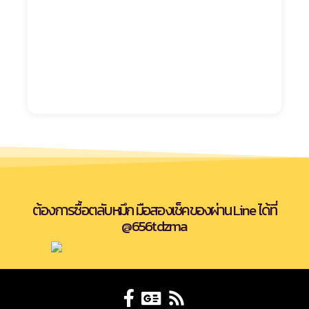
ต้องการซื้อตลับหมึก มือสองเช็คของผ่าน Line ได้ที่
@656tdzma