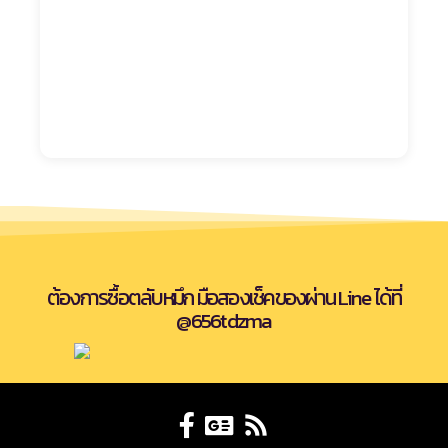
ต้องการซื้อตลับหมึก มือสองเช็คของผ่าน Line ได้ที่
@656tdzma