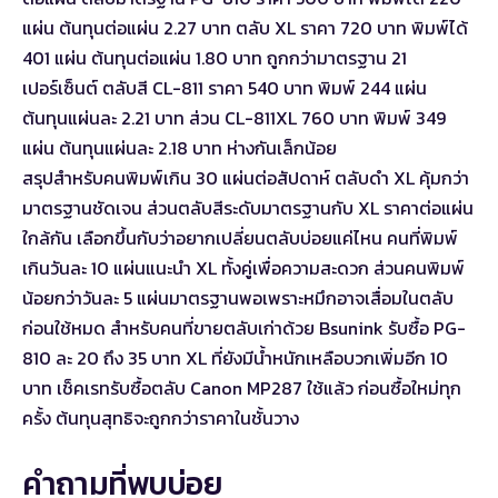
แผ่น ต้นทุนต่อแผ่น 2.27 บาท ตลับ XL ราคา 720 บาท พิมพ์ได้
401 แผ่น ต้นทุนต่อแผ่น 1.80 บาท ถูกกว่ามาตรฐาน 21
เปอร์เซ็นต์ ตลับสี CL-811 ราคา 540 บาท พิมพ์ 244 แผ่น
ต้นทุนแผ่นละ 2.21 บาท ส่วน CL-811XL 760 บาท พิมพ์ 349
แผ่น ต้นทุนแผ่นละ 2.18 บาท ห่างกันเล็กน้อย
สรุปสำหรับคนพิมพ์เกิน 30 แผ่นต่อสัปดาห์ ตลับดำ XL คุ้มกว่า
มาตรฐานชัดเจน ส่วนตลับสีระดับมาตรฐานกับ XL ราคาต่อแผ่น
ใกล้กัน เลือกขึ้นกับว่าอยากเปลี่ยนตลับบ่อยแค่ไหน คนที่พิมพ์
เกินวันละ 10 แผ่นแนะนำ XL ทั้งคู่เพื่อความสะดวก ส่วนคนพิมพ์
น้อยกว่าวันละ 5 แผ่นมาตรฐานพอเพราะหมึกอาจเสื่อมในตลับ
ก่อนใช้หมด สำหรับคนที่ขายตลับเก่าด้วย Bsunink รับซื้อ PG-
810 ละ 20 ถึง 35 บาท XL ที่ยังมีน้ำหนักเหลือบวกเพิ่มอีก 10
บาท
เช็คเรทรับซื้อตลับ Canon MP287 ใช้แล้ว
ก่อนซื้อใหม่ทุก
ครั้ง ต้นทุนสุทธิจะถูกกว่าราคาในชั้นวาง
คำถามที่พบบ่อย