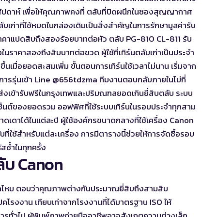
สัปดาห์ เพื่อให้คุณภาพคงที่ ตลับที่ปิดผนึกในซองสุญญากาศ
เก่าที่ใช้หมดในกล่องเดิมเป็นสิ่งสำคัญในการรักษามูลค่ารับ
อในราคาแปดสิบถึงสองร้อยบาทต่อหัว ตลับ PG-810 CL-811 รับ
อในราคาสองถึงสิบบาทต่อขวด ผู้ใช้ที่เทิร์นตลับเก่าเป็นประจำ
ึ้นเมื่อยอดสะสมเพิ่ม ขั้นตอนการเทิร์นใช้เวลาไม่นาน เริ่มจาก
ารรุ่นเข้า Line @656tdzma ทีมงานตอบกลับภายในไม่กี่
่งเข้ารับฟรีในกรุงเทพและปริมณฑลยอดเกินยี่สิบตลับ ระบบ
อร์เซ็นต์ของยอดรวม ออฟฟิศที่ใช้ระบบเทิร์นในรอบประจำทุกสาม
เดาได้ในแต่ละปี ผู้ใช้องค์กรขนาดกลางที่ใช้เครื่อง Canon
่ใช้สำหรับแต่ละเครื่อง การมีตารางนี้ช่วยให้การจัดซื้อรอบ
สซ้ำในทุกครั้ง
ลับ Canon
ากไหม ตอบว่าคุณภาพต่างกันประมาณยี่สิบถึงสามสิบ
สเปคโรงงาน เทียบเท่าจากโรงงานที่ได้มาตรฐาน ISO ให้
สารทั่วไป ผู้พิมพ์ภาพถ่ายมืออาชีพอาจสังเกตความต่างเล็ก