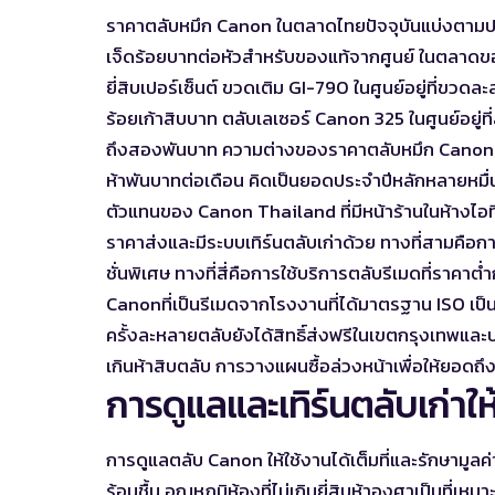
ราคาตลับหมึก Canon ในตลาดไทยปัจจุบันแบ่งตามประ
เจ็ดร้อยบาทต่อหัวสำหรับของแท้จากศูนย์ ในตลาด
ยี่สิบเปอร์เซ็นต์ ขวดเติม GI-790 ในศูนย์อยู่ที่ขวด
ร้อยเก้าสิบบาท ตลับเลเซอร์ Canon 325 ในศูนย์อยู่ท
ถึงสองพันบาท ความต่างของราคาตลับหมึก Canon ใน
ห้าพันบาทต่อเดือน คิดเป็นยอดประจำปีหลักหลายหมื่น ช่
ตัวแทนของ Canon Thailand ที่มีหน้าร้านในห้างไอท
ราคาส่งและมีระบบเทิร์นตลับเก่าด้วย ทางที่สามคือ
ชั่นพิเศษ ทางที่สี่คือการใช้บริการตลับรีเมดที่ราคาต
Canon
ที่เป็นรีเมดจากโรงงานที่ได้มาตรฐาน ISO เป็นทา
ครั้งละหลายตลับยังได้สิทธิ์ส่งฟรีในเขตกรุงเทพและป
เกินห้าสิบตลับ การวางแผนซื้อล่วงหน้าเพื่อให้ยอด
การดูแลและเทิร์นตลับเก่าให
การดูแลตลับ Canon ให้ใช้งานได้เต็มที่และรักษามูลค่
ร้อนชื้น อุณหภูมิห้องที่ไม่เกินยี่สิบห้าองศาเป็นที่เห