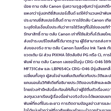
น้อย ถาม ตลับ Canon รุ่นความจุสูงคุ้มกว่ารุ่นปกต
แพงกว่ารุ่นปกติยี่สิบเปอร์เซ็นต์ แต่ให้จำนวนหน้าพิม
ประมาณยี่สิบเปอร์เซ็นต์ ถาม การใช้ตลับ Canon เทีย
ระบุชัดในเงื่อนไขประกันว่าการใช้วัสดุที่ไม่ใช่ของแท้ทำ
รักษาสิทธิ์ ถาม ตลับ Canon เก่าที่ใช้แล้วทิ้งได้เล
ส่งเข้าระบบรีไซเคิลที่ได้มาตรฐาน ผู้ใช้สามารถส่ง
ส่งของจริง ถาม ตลับ Canon ในเครื่อง Ink Tank กับ
ขวดเติม GI ส่วน PIXMA ใช้ตลับชิป PG หรือ CL การ
พิมพ์ ถาม ตลับ Canon เลเซอร์ในรุ่น CRG-046 ใช้ก
MF731Cdw และ LBP654Cx CRG-046 มีรุ่นสีแยกสี่สี ด
เปลี่ยนทั้งชุด ผู้สนใจอ่านเพิ่มเติมเกี่ยวกับประวัต
แคนนอนในวิกิพีเดีย
ที่อธิบายประวัติของบริษัทและผ
ไทยช่วงห้าปีหลังนี้สะท้อนให้เห็นว่าผู้ใช้ตื่นตัวเรื่อง
ลงทุนเวลาเรียนรู้เรื่องนี้อย่างจริงจังจะได้ผล
พิมพ์ที่คงที่ในระยะยาว การติดตามข้อมูลข่าวสารและราค
ใจได้แม่นยำกว่าผู้ที่อาศัยเพียงคำแนะนำจากร้านขา