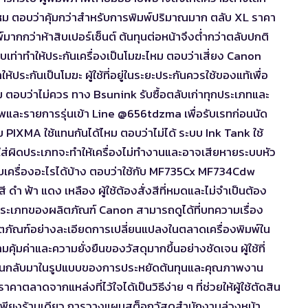
ิไหม ตอบว่าคุ้มกว่าสำหรับการพิมพ์ปริมาณมาก ตลับ XL ราคา
พ์มากกว่าห้าสิบเปอร์เซ็นต์ ต้นทุนต่อหน้าจึงต่ำกว่าตลับปกติ
บเท่าทำให้ประกันเครื่องเป็นโมฆะไหม ตอบว่าเสี่ยง Canon
ให้ประกันเป็นโมฆะ ผู้ใช้ที่อยู่ในระยะประกันควรใช้ของแท้เพื่อ
ยไหม ตอบว่าไม่ควร ทาง Bsunink รับซื้อตลับเก่าทุกประเภทและ
ภาพและรายการรุ่นเข้า Line @656tdzma เพื่อรับเรทก่อนนัด
 PIXMA ใช้แทนกันได้ไหม ตอบว่าไม่ได้ ระบบ Ink Tank ใช้
ใส่ผิดประเภทจะทำให้เครื่องไม่ทำงานและอาจเสียหายระบบหัว
ับเครื่องอะไรได้บ้าง ตอบว่าใช้กับ MF735Cx MF734Cdw
ำ ฟ้า แดง เหลือง ผู้ใช้ต้องสั่งสีที่หมดและไม่จำเป็นต้อง
ิและประเภทของผลิตภัณฑ์ Canon สามารถดูได้ที่
บทความเรื่อง
ลิตภัณฑ์อย่างละเอียดการเปลี่ยนแปลงในตลาดเครื่องพิมพ์ใน
ความคุ้มค่าและความยั่งยืนของวัสดุมากขึ้นอย่างชัดเจน ผู้ใช้ที่
ตอบแทนกลับมาในรูปแบบของการประหยัดต้นทุนและคุณภาพงาน
าตลาดจากแหล่งที่ไว้ใจได้เป็นวิธีง่าย ๆ ที่ช่วยให้ผู้ใช้ตัดสิน
ยเพียงร้านเดียว การวางแผนสต็อกวัสดุสำนักงานล่วงหน้า