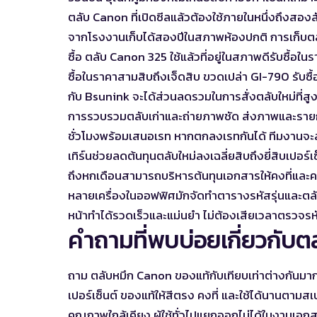
ตลับ Canon ที่เปิดซีลแล้วต้องใช้ภายในหนึ่งถึงสอง
จากโรงงานเก็บได้สองปีในสภาพห้องปกติ การเก็บตลับ
ซื้อ ตลับ Canon 325 ใช้แล้วที่อยู่ในสภาพดีรับซื้
ซื้อในราคาสามสิบถึงเจ็ดสิบ ขวดเปล่า GI-790 รับซื้
กับ Bsunink จะได้ส่วนลดรวมในการสั่งตลับใหม่ที่สูงข
การรวบรวมตลับเก่าและถ่ายภาพชัด ส่งภาพและรายก
ชั่วโมงพร้อมเสนอเรท หากตกลงเรทกันได้ ทีมงานจะส
เทิร์นช่วยลดต้นทุนตลับใหม่ลงเฉลี่ยสิบถึงยี่สิบเป
ถึงหกเดือนสามารถบริหารต้นทุนเอกสารให้คงที่และคาด
หลายเครื่องในออฟฟิศมักจัดทำตารางรหัสรุ่นและตลับที
หน้าทำได้รวดเร็วและแม่นยำ ไม่ต้องเสียเวลาตรวจรหั
คำถามที่พบบ่อยเกี่ยวกับต
ถาม ตลับหมึก Canon ของแท้กับเทียบเท่าต่างกันม
เปอร์เซ็นต์ ของแท้ให้สีตรง คงที่ และใช้ได้นานตาม
คุณภาพใกล้เคียง ผู้ใช้ทั่วไปแยกออกไม่ได้ในงานเอก