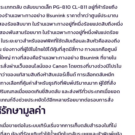
เภทตลับ ตลับขนาดเล็ก PG-810 CL-811 อยู่ที่ห้าร้อยถึง
ของร้านเฉพาะทางอย่าง Bsunink ราคาต่ำกว่าศูนย์ประมาณ
ละสองร้อยสิบบาท ในร้านเฉพาะทางอยู่ที่หนึ่งร้อยแปดสิบถึงหนึ่ง
ี่สองพันสามร้อยบาท ในร้านเฉพาะทางอยู่ที่หนึ่งพันแปดร้อย
ระยะยาวสำหรับออฟฟิศที่ใช้ตลับเดือนละสิบหัวคือสองถึง
องทางที่ผู้ใช้ในไทยใช้ได้คุ้มที่สุดมีสี่ทาง ทางแรกคือศูนย์
ี่ใหญ่ ทางที่สองคือร้านเฉพาะทางอย่าง Bsunink ที่ขายใน
การสั่งผ่านเว็บออนไลน์ของ Canon โดยตรงที่บางช่วงมีโปรโม
่ำกว่าของแท้สามสิบถึงห้าสิบเปอร์เซ็นต์ การเลือก
ตลับหมึก
งเลือกที่คุ้มค่าสำหรับธุรกิจที่พิมพ์ปริมาณมาก ผู้ใช้ที่สั่ง
ริมณฑลเมื่อยอดเกินยี่สิบตลับ และส่งฟรีทั่วประเทศเมื่อยอด
ถึงเกณฑ์จึงช่วยประหยัดได้อีกหลายร้อยบาทต่อรอบการสั่ง
้รักษามูลค่า
าเมื่อขายต่อในระบบเทิร์นเริ่มจากการเก็บตลับสำรองในที่ไม่
มาะที่สุด ห้องที่ร้อนเกินทำให้น้ำหมึกในตลับระเหยและหัวพิมพ์แห้ง