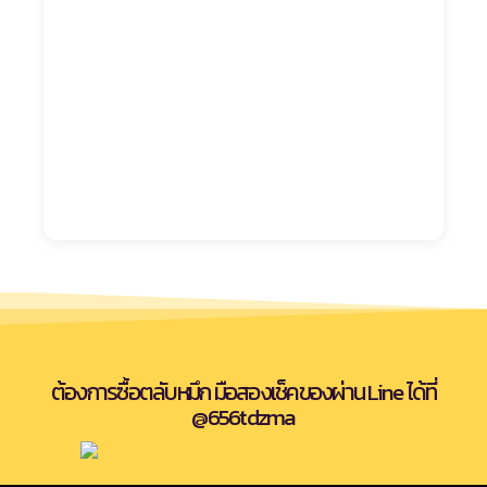
ต้องการซื้อตลับหมึก มือสองเช็คของผ่าน Line ได้ที่
@656tdzma