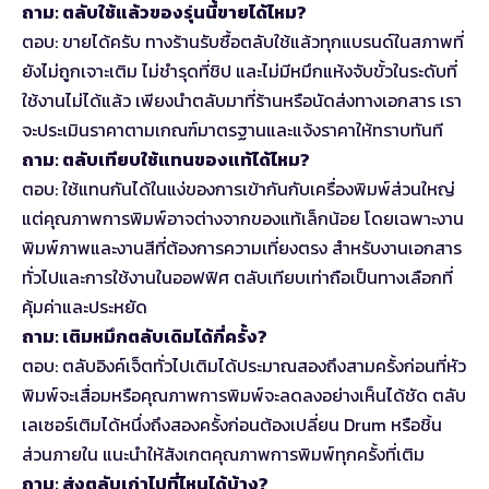
ถาม: ตลับใช้แล้วของรุ่นนี้ขายได้ไหม?
ตอบ: ขายได้ครับ ทางร้านรับซื้อตลับใช้แล้วทุกแบรนด์ในสภาพที่
ยังไม่ถูกเจาะเติม ไม่ชำรุดที่ชิป และไม่มีหมึกแห้งจับขั้วในระดับที่
ใช้งานไม่ได้แล้ว เพียงนำตลับมาที่ร้านหรือนัดส่งทางเอกสาร เรา
จะประเมินราคาตามเกณฑ์มาตรฐานและแจ้งราคาให้ทราบทันที
ถาม: ตลับเทียบใช้แทนของแท้ได้ไหม?
ตอบ: ใช้แทนกันได้ในแง่ของการเข้ากันกับเครื่องพิมพ์ส่วนใหญ่
แต่คุณภาพการพิมพ์อาจต่างจากของแท้เล็กน้อย โดยเฉพาะงาน
พิมพ์ภาพและงานสีที่ต้องการความเที่ยงตรง สำหรับงานเอกสาร
ทั่วไปและการใช้งานในออฟฟิศ ตลับเทียบเท่าถือเป็นทางเลือกที่
คุ้มค่าและประหยัด
ถาม: เติมหมึกตลับเดิมได้กี่ครั้ง?
ตอบ: ตลับอิงค์เจ็ตทั่วไปเติมได้ประมาณสองถึงสามครั้งก่อนที่หัว
พิมพ์จะเสื่อมหรือคุณภาพการพิมพ์จะลดลงอย่างเห็นได้ชัด ตลับ
เลเซอร์เติมได้หนึ่งถึงสองครั้งก่อนต้องเปลี่ยน Drum หรือชิ้น
ส่วนภายใน แนะนำให้สังเกตคุณภาพการพิมพ์ทุกครั้งที่เติม
ถาม: ส่งตลับเก่าไปที่ไหนได้บ้าง?