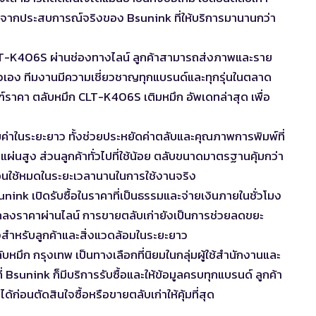
บรวมจากประสบการณ์จริงของ Bsunink ที่ให้บริการมานานกว่า
 CLT-K406S ผ่านช่องทางไลน์ ลูกค้าสามารถส่งภาพและราย
ัวเอง ทีมงานมีความเชี่ยวชาญทุกแบรนด์และทุกรุ่นในตลาด
์ราคา ตลับหมึก CLT-K406S เติมหมึก อัพเดทล่าสุด
เพื่อ
้มค่าในระยะยาว ทั้งช่วยประหยัดค่าตลับและคุณภาพการพิมพ์ที่
แผ่นสูง ส่วนลูกค้าทั่วไปที่ใช้น้อย ตลับขนาดมาตรฐานคุ้มกว่า
่อนใช้หมดในระยะเวลานานในการใช้งานจริง
sunink เปิดรับซื้อในราคาที่เป็นธรรมและจ่ายเงินภายในชั่วโมง
ตกลงราคาผ่านไลน์ การขายตลับเก่ายังเป็นการช่วยลดขยะ
ั้งสำหรับลูกค้าและสิ่งแวดล้อมในระยะยาว
ลับหมึก กรุงเทพ
เป็นทางเลือกที่นิยมในกลุ่มผู้ใช้สำนักงานและ
ี่ Bsunink ก็มีบริการรับซื้อและให้ข้อมูลครบทุกแบรนด์ ลูกค้า
้ก่อนตัดสินใจซื้อหรือขายตลับเก่าให้คุ้มที่สุด