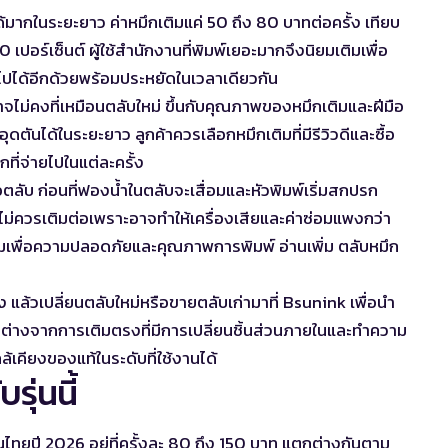
้มากในระยะยาว ค่าหมึกเติมแค่ 50 ถึง 80 บาทต่อครั้ง เทียบ
 เปอร์เซ็นต์ ผู้ใช้สำนักงานที่พิมพ์เยอะมากจึงนิยมเติมเพื่อ
งไปได้อีกด้วยพร้อมประหยัดในเวลาเดียวกัน
จไม่คงที่เหมือนตลับใหม่ ขึ้นกับคุณภาพของหมึกเติมและฝีมือ
ุดตันได้ในระยะยาว ลูกค้าควรเลือกหมึกเติมที่มีรีวิวดีและซื้อ
ึกที่จ่ายไปในแต่ละครั้ง
อตลับ ก่อนที่ฟองน้ำในตลับจะเสื่อมและหัวพิมพ์เริ่มสกปรก
ไม่ควรเติมต่อเพราะอาจทำให้เครื่องเสียและค่าซ่อมแพงกว่า
ติมเพื่อความปลอดภัยและคุณภาพการพิมพ์ อ่านเพิ่ม
ตลับหมึก
ครั้ง แล้วเปลี่ยนตลับใหม่หรือขายตลับเก่ามาที่ Bsunink เพื่อนำ
กต่างจากการเติมตรงที่มีการเปลี่ยนชิ้นส่วนภายในและทำความ
เคียงของแท้ในระดับที่ใช้งานได้
ุ่นนี้
ไทยปี 2026 อยู่ที่ครั้งละ 80 ถึง 150 บาท แตกต่างกันตาม