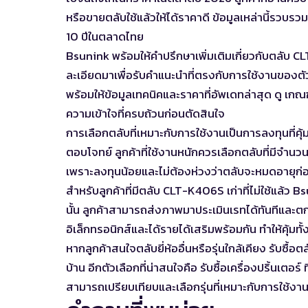
หรือขายตลับใช้แล้วให้ได้ราคาดี ข้อมูลเหล่านี้รว
10 ปีในตลาดไทย
Bsunink พร้อมให้คำปรึกษาเพิ่มเติมเกี่ยวกับตลับ
ละเอียดมาเพื่อรับคำแนะนำที่ตรงกับการใช้งานของต
พร้อมให้ข้อมูลเทคนิคและราคาที่อัพเดทล่าสุด ดู
เกณฑ
ความเข้าใจที่ครบถ้วนก่อนตัดสินใจ
การเลือกตลับที่เหมาะกับการใช้งานเป็นการลงทุนที่คุ
ตอบโจทย์ ลูกค้าที่ใช้งานหนักควรเลือกตลับที่มีจำนวน
เพราะลงทุนน้อยและไม่ต้องห่วงว่าตลับจะหมดอายุก
สำหรับลูกค้าที่มีตลับ CLT-K406S เก่าที่ไม่ใช้แล้ว B
นั้น ลูกค้าสามารถส่งภาพมาประเมินเรทได้ทันทีและ
อิเล็กทรอนิกส์และได้รายได้เสริมพร้อมกัน ทำให้คุ้มท
หากลูกค้าสนใจตลับยี่ห้ออื่นหรือรุ่นใกล้เคียง
รับซื้อต
บ้าน อีกตัวเลือกที่น่าสนใจคือ
รับซื้อเครื่องปริ้นเตอร์
ท
สามารถเปรียบเทียบและเลือกรุ่นที่เหมาะกับการใช้งานได