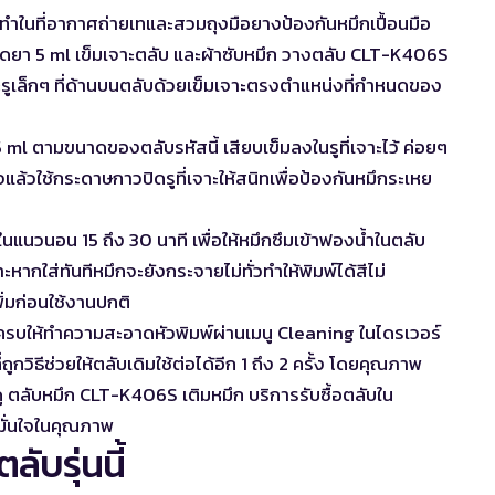
ทำในที่อากาศถ่ายเทและสวมถุงมือยางป้องกันหมึกเปื้อนมือ
ฉีดยา 5 ml เข็มเจาะตลับ และผ้าซับหมึก วางตลับ CLT-K406S
าะรูเล็กๆ ที่ด้านบนตลับด้วยเข็มเจาะตรงตำแหน่งที่กำหนดของ
l ตามขนาดของตลับรหัสนี้ เสียบเข็มลงในรูที่เจาะไว้ ค่อยๆ
ล้วใช้กระดาษกาวปิดรูที่เจาะให้สนิทเพื่อป้องกันหมึกระเหย
ในแนวนอน 15 ถึง 30 นาที เพื่อให้หมึกซึมเข้าฟองน้ำในตลับ
ะหากใส่ทันทีหมึกจะยังกระจายไม่ทั่วทำให้พิมพ์ได้สีไม่
่มก่อนใช้งานปกติ
ม่ครบให้ทำความสะอาดหัวพิมพ์ผ่านเมนู Cleaning ในไดรเวอร์
ถูกวิธีช่วยให้ตลับเดิมใช้ต่อได้อีก 1 ถึง 2 ครั้ง โดยคุณภาพ
ดู
ตลับหมึก CLT-K406S เติมหมึก บริการรับซื้อตลับใน
ะมั่นใจในคุณภาพ
ับรุ่นนี้