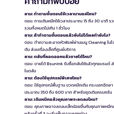
คำถามที่พบบ่อย
ถาม: ทำตามขั้นตอนใช้เวลานานแค่ไหน?
ตอบ: การเติมหมึกใช้เวลาประมาณ 15 ถึง 30 นาที รวมเ
รวมทั้งหมดไม่เกิน 1 ชั่วโมง
ถาม: ถ้าทำตามขั้นตอนแล้วยังไม่ได้ผลทำยังไง?
ตอบ: ทำความสะอาดหัวพิมพ์ผ่านเมนู Cleaning ในไดรเ
ตัน ส่งเครื่องเช็คที่ศูนย์บริการ
ถาม: ตลับที่ถอดออกแล้วขายได้ไหม?
ตอบ: ขายได้ Bsunink รับซื้อตลับใช้แล้วทุกแบรนด์ 
ในตลับ
ถาม: ต้องใช้อุปกรณ์พิเศษไหม?
ตอบ: ใช้อุปกรณ์พื้นฐาน ขวดหมึกเติม กระบอกฉีดยา 
ประมาณ 350 ถึง 600 บาท สำหรับชุดเติมครบครัน
ถาม: เติมหมึกแล้วคุณภาพจะลดลงไหม?
ตอบ: คุณภาพอาจลดลงเล็กน้อยขึ้นกับคุณภาพหมึกเติม
หลังครั้งที่ 3 จะเริ่มเห็นความแตกต่าง