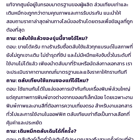
แท้จากศูนย์อยู่ในกรอบมาตรฐานของผู้ผลิต ส่วนเทียบเท่าและ
เติมหมึกจะถูกกว่าตามคุณภาพและการรับประกัน แนะนำให้
สอบถามราคาล่าสุดผ่านทางไลน์ของร้านโดยตรงเพื่อข้อมูลที่ถูก
ต้องที่สุด
ถาม: ตลับใช้แล้วของรุ่นนี้ขายได้ไหม?
ตอบ: ขายได้ครับ ทางร้านรับซื้อตลับใช้แล้วทุกแบรนด์ในสภาพที่
ยังไม่ถูกเจาะเติม ไม่ชำรุดที่ชิป และไม่มีหมึกแห้งจับขั้วในระดับที่
ใช้งานไม่ได้แล้ว เพียงนำตลับมาที่ร้านหรือนัดส่งทางเอกสาร เรา
จะประเมินราคาตามเกณฑ์มาตรฐานและแจ้งราคาให้ทราบทันที
ถาม: ตลับเทียบใช้แทนของแท้ได้ไหม?
ตอบ: ใช้แทนกันได้ในแง่ของการเข้ากันกับเครื่องพิมพ์ส่วนใหญ่
แต่คุณภาพการพิมพ์อาจต่างจากของแท้เล็กน้อย โดยเฉพาะงาน
พิมพ์ภาพและงานสีที่ต้องการความเที่ยงตรง สำหรับงานเอกสาร
ทั่วไปและการใช้งานในออฟฟิศ ตลับเทียบเท่าถือเป็นทางเลือกที่
คุ้มค่าและประหยัด
ถาม: เติมหมึกตลับเดิมได้กี่ครั้ง?
ตอบ: ตลับอิงค์เจ็ตทั่วไปเติมได้ประมาณสองถึงสามครั้งก่อนที่หัว