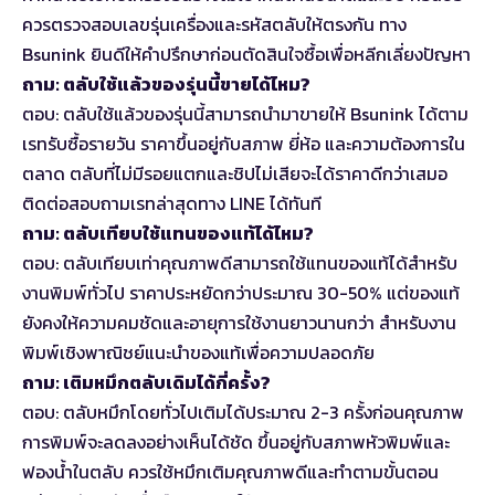
ควรตรวจสอบเลขรุ่นเครื่องและรหัสตลับให้ตรงกัน ทาง
Bsunink ยินดีให้คำปรึกษาก่อนตัดสินใจซื้อเพื่อหลีกเลี่ยงปัญหา
ถาม: ตลับใช้แล้วของรุ่นนี้ขายได้ไหม?
ตอบ: ตลับใช้แล้วของรุ่นนี้สามารถนำมาขายให้ Bsunink ได้ตาม
เรทรับซื้อรายวัน ราคาขึ้นอยู่กับสภาพ ยี่ห้อ และความต้องการใน
ตลาด ตลับที่ไม่มีรอยแตกและชิปไม่เสียจะได้ราคาดีกว่าเสมอ
ติดต่อสอบถามเรทล่าสุดทาง LINE ได้ทันที
ถาม: ตลับเทียบใช้แทนของแท้ได้ไหม?
ตอบ: ตลับเทียบเท่าคุณภาพดีสามารถใช้แทนของแท้ได้สำหรับ
งานพิมพ์ทั่วไป ราคาประหยัดกว่าประมาณ 30-50% แต่ของแท้
ยังคงให้ความคมชัดและอายุการใช้งานยาวนานกว่า สำหรับงาน
พิมพ์เชิงพาณิชย์แนะนำของแท้เพื่อความปลอดภัย
ถาม: เติมหมึกตลับเดิมได้กี่ครั้ง?
ตอบ: ตลับหมึกโดยทั่วไปเติมได้ประมาณ 2-3 ครั้งก่อนคุณภาพ
การพิมพ์จะลดลงอย่างเห็นได้ชัด ขึ้นอยู่กับสภาพหัวพิมพ์และ
ฟองน้ำในตลับ ควรใช้หมึกเติมคุณภาพดีและทำตามขั้นตอน