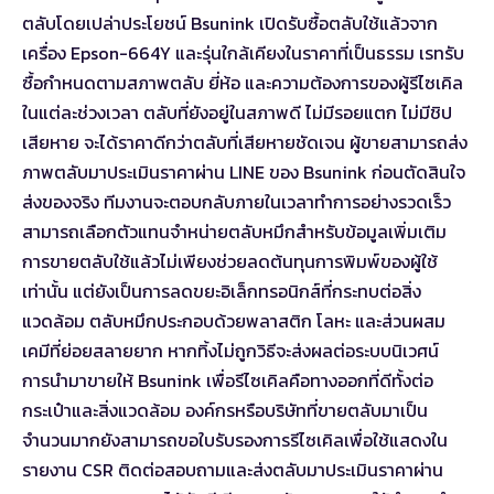
ตลับโดยเปล่าประโยชน์ Bsunink เปิดรับซื้อตลับใช้แล้วจาก
เครื่อง Epson-664Y และรุ่นใกล้เคียงในราคาที่เป็นธรรม เรทรับ
ซื้อกำหนดตามสภาพตลับ ยี่ห้อ และความต้องการของผู้รีไซเคิล
ในแต่ละช่วงเวลา ตลับที่ยังอยู่ในสภาพดี ไม่มีรอยแตก ไม่มีชิป
เสียหาย จะได้ราคาดีกว่าตลับที่เสียหายชัดเจน ผู้ขายสามารถส่ง
ภาพตลับมาประเมินราคาผ่าน LINE ของ Bsunink ก่อนตัดสินใจ
ส่งของจริง ทีมงานจะตอบกลับภายในเวลาทำการอย่างรวดเร็ว
สามารถ
เลือกตัวแทนจำหน่ายตลับหมึก
สำหรับข้อมูลเพิ่มเติม
การขายตลับใช้แล้วไม่เพียงช่วยลดต้นทุนการพิมพ์ของผู้ใช้
เท่านั้น แต่ยังเป็นการลดขยะอิเล็กทรอนิกส์ที่กระทบต่อสิ่ง
แวดล้อม ตลับหมึกประกอบด้วยพลาสติก โลหะ และส่วนผสม
เคมีที่ย่อยสลายยาก หากทิ้งไม่ถูกวิธีจะส่งผลต่อระบบนิเวศน์
การนำมาขายให้ Bsunink เพื่อรีไซเคิลคือทางออกที่ดีทั้งต่อ
กระเป๋าและสิ่งแวดล้อม องค์กรหรือบริษัทที่ขายตลับมาเป็น
จำนวนมากยังสามารถขอใบรับรองการรีไซเคิลเพื่อใช้แสดงใน
รายงาน CSR ติดต่อสอบถามและส่งตลับมาประเมินราคาผ่าน