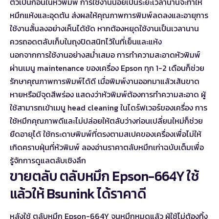
ตัวเป็นก้อนในหัวพิมพ์ การใช้งานน้อยเป็นระยะเวลานานจะทำให้
หมึกแห้งและอุดตัน ส่งผลให้คุณภาพการพิมพ์ลดลงและอายุการ
ใช้งานสั้นลงอย่างเห็นได้ชัด หากต้องหยุดใช้งานเป็นเวลานาน
ควรถอดตลับเก็บในถุงปิดสนิทไว้ในที่เย็นและแห้ง
นอกจากการใช้งานอย่างสม่ำเสมอ การทำความสะอาดหัวพิมพ์
ผ่านเมนู maintenance ของเครื่อง Epson ทุก 1-2 เดือนก็ช่วย
รักษาคุณภาพการพิมพ์ได้ดี เมื่อพิมพ์งานออกมาแล้วเส้นขาด
หายหรือมีจุดสีพร่อง แสดงว่าหัวพิมพ์ต้องการทำความสะอาด ผู้
ใช้สามารถเข้าเมนู head cleaning ในไดร์ฟเวอร์ของเครื่อง การ
ใช้หมึกคุณภาพดีและไม่ปล่อยให้ตลับว่างก่อนเปลี่ยนใหม่ก็ช่วย
ยืดอายุได้ ใช้กระดาษพิมพ์ที่ตรงตามสเปคของเครื่องเพื่อไม่ให้
เกิดคราบฝุ่นที่หัวพิมพ์ ลองอ่าน
ราคาตลับหมึกเก่าฉบับเต็ม
เพื่อ
รู้จักการดูแลตลับเชิงลึก
ขายตลับ ตลับหมึก Epson-664Y ใช้
แล้วให้ Bsunink ได้ราคาดี
หลังใช้ ตลับหมึก Epson-664Y จนหมึกหมดแล้ว ผู้ใช้ไม่ต้องทิ้ง