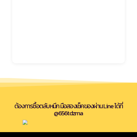
ต้องการซื้อตลับหมึก มือสองเช็คของผ่าน Line ได้ที่
@656tdzma