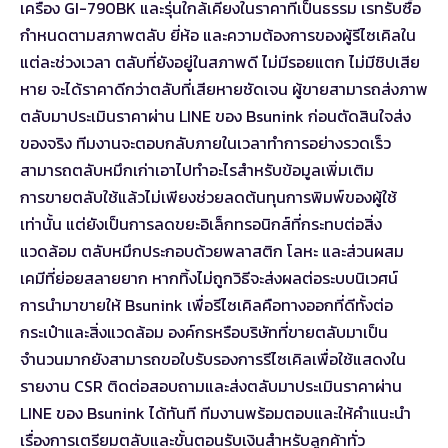
เครื่อง GI-790BK และรุ่นใกล้เคียงในราคาที่เป็นธรรม เรทรับซื้อ
กำหนดตามสภาพตลับ ยี่ห้อ และความต้องการของผู้รีไซเคิลใน
แต่ละช่วงเวลา ตลับที่ยังอยู่ในสภาพดี ไม่มีรอยแตก ไม่มีชิปเสีย
หาย จะได้ราคาดีกว่าตลับที่เสียหายชัดเจน ผู้ขายสามารถส่งภาพ
ตลับมาประเมินราคาผ่าน LINE ของ Bsunink ก่อนตัดสินใจส่ง
ของจริง ทีมงานจะตอบกลับภายในเวลาทำการอย่างรวดเร็ว
สามารถ
ตลับหมึกเก่าเอาไปทำอะไร
สำหรับข้อมูลเพิ่มเติม
การขายตลับใช้แล้วไม่เพียงช่วยลดต้นทุนการพิมพ์ของผู้ใช้
เท่านั้น แต่ยังเป็นการลดขยะอิเล็กทรอนิกส์ที่กระทบต่อสิ่ง
แวดล้อม ตลับหมึกประกอบด้วยพลาสติก โลหะ และส่วนผสม
เคมีที่ย่อยสลายยาก หากทิ้งไม่ถูกวิธีจะส่งผลต่อระบบนิเวศน์
การนำมาขายให้ Bsunink เพื่อรีไซเคิลคือทางออกที่ดีทั้งต่อ
กระเป๋าและสิ่งแวดล้อม องค์กรหรือบริษัทที่ขายตลับมาเป็น
จำนวนมากยังสามารถขอใบรับรองการรีไซเคิลเพื่อใช้แสดงใน
รายงาน CSR ติดต่อสอบถามและส่งตลับมาประเมินราคาผ่าน
LINE ของ Bsunink ได้ทันที ทีมงานพร้อมตอบและให้คำแนะนำ
เรื่องการเตรียมตลับและขั้นตอนรับเงินสำหรับลูกค้าทั่ว