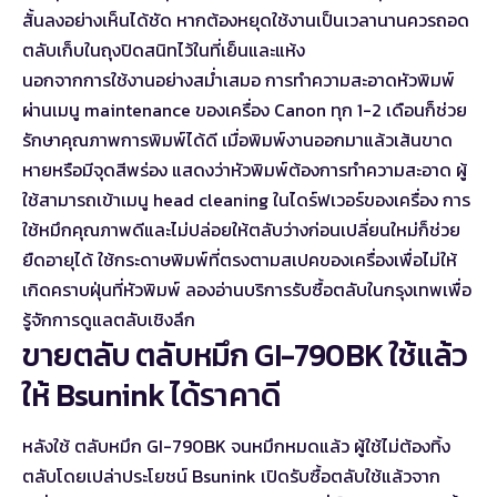
สั้นลงอย่างเห็นได้ชัด หากต้องหยุดใช้งานเป็นเวลานานควรถอด
ตลับเก็บในถุงปิดสนิทไว้ในที่เย็นและแห้ง
นอกจากการใช้งานอย่างสม่ำเสมอ การทำความสะอาดหัวพิมพ์
ผ่านเมนู maintenance ของเครื่อง Canon ทุก 1-2 เดือนก็ช่วย
รักษาคุณภาพการพิมพ์ได้ดี เมื่อพิมพ์งานออกมาแล้วเส้นขาด
หายหรือมีจุดสีพร่อง แสดงว่าหัวพิมพ์ต้องการทำความสะอาด ผู้
ใช้สามารถเข้าเมนู head cleaning ในไดร์ฟเวอร์ของเครื่อง การ
ใช้หมึกคุณภาพดีและไม่ปล่อยให้ตลับว่างก่อนเปลี่ยนใหม่ก็ช่วย
ยืดอายุได้ ใช้กระดาษพิมพ์ที่ตรงตามสเปคของเครื่องเพื่อไม่ให้
เกิดคราบฝุ่นที่หัวพิมพ์ ลองอ่าน
บริการรับซื้อตลับในกรุงเทพ
เพื่อ
รู้จักการดูแลตลับเชิงลึก
ขายตลับ ตลับหมึก GI-790BK ใช้แล้ว
ให้ Bsunink ได้ราคาดี
หลังใช้ ตลับหมึก GI-790BK จนหมึกหมดแล้ว ผู้ใช้ไม่ต้องทิ้ง
ตลับโดยเปล่าประโยชน์ Bsunink เปิดรับซื้อตลับใช้แล้วจาก