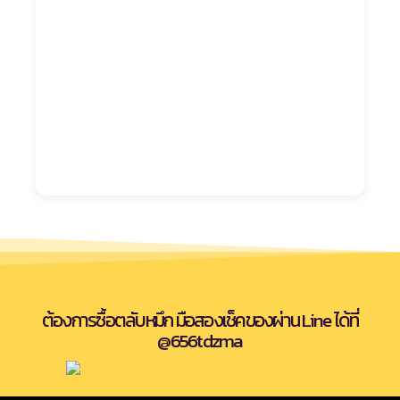
ต้องการซื้อตลับหมึก มือสองเช็คของผ่าน Line ได้ที่
@656tdzma