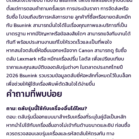
ตัดสินใจได้ง่ายขึ้น ทีมงาน Bsunink ใส่ใจรายละเอียดทุกขั้นตอน
ตั้งแต่การตอบคำถามครั้งแรก การประเมินราคา การจัดส่งหรือ
รับซื้อ ไปจนถึงบริการหลังการขาย ลูกค้าที่ซื้อหรือขายตลับหมึก
กับ Bsunink สามารถมั่นใจได้ในเรื่องคุณภาพและบริการที่เป็น
มาตรฐาน หากมีปัญหาหรือข้อสงสัยใดๆ สามารถแจ้งทีมงานได้
ทันที พร้อมประสานงานแก้ไขให้รวดเร็วและเป็นที่พอใจ
หากสนใจตลับยี่ห้ออื่นนอกเหนือจาก Canon สามารถดู
รับซื้อ
ตลับ Lexmark
หรือ
หมึกเครื่องปริ้น โลตัส
เพื่อเปรียบเทียบ
ราคาและคุณสมบัติของตลับรุ่นต่างๆ ในตลาดประเทศไทยปี
2026 Bsunink รวบรวมข้อมูลตลับยี่ห้อหลักทั้งหมดไว้ในบล็อก
เพื่อช่วยให้ผู้ใช้เครื่องพิมพ์ตัดสินใจได้ง่ายขึ้น
คำถามที่พบบ่อย
ถาม: ตลับรุ่นนี้ใช้กับเครื่องอื่นได้ไหม?
ตอบ: ตลับรุ่นนี้ออกแบบมาสำหรับเครื่องที่ระบุในคู่มือเป็นหลัก
หากนำไปใช้กับเครื่องอื่นอาจไม่เข้ากันด้านขนาดและชิป ก่อนซื้อ
ควรตรวจสอบเลขรุ่นเครื่องและรหัสตลับให้ตรงกัน ทาง