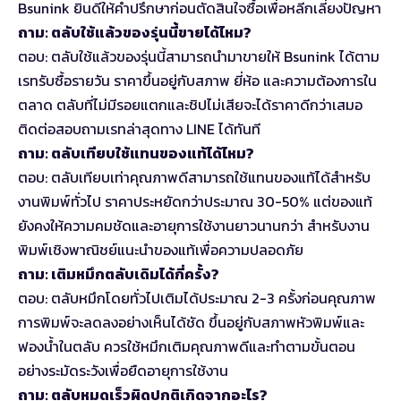
Bsunink ยินดีให้คำปรึกษาก่อนตัดสินใจซื้อเพื่อหลีกเลี่ยงปัญหา
ถาม: ตลับใช้แล้วของรุ่นนี้ขายได้ไหม?
ตอบ: ตลับใช้แล้วของรุ่นนี้สามารถนำมาขายให้ Bsunink ได้ตาม
เรทรับซื้อรายวัน ราคาขึ้นอยู่กับสภาพ ยี่ห้อ และความต้องการใน
ตลาด ตลับที่ไม่มีรอยแตกและชิปไม่เสียจะได้ราคาดีกว่าเสมอ
ติดต่อสอบถามเรทล่าสุดทาง LINE ได้ทันที
ถาม: ตลับเทียบใช้แทนของแท้ได้ไหม?
ตอบ: ตลับเทียบเท่าคุณภาพดีสามารถใช้แทนของแท้ได้สำหรับ
งานพิมพ์ทั่วไป ราคาประหยัดกว่าประมาณ 30-50% แต่ของแท้
ยังคงให้ความคมชัดและอายุการใช้งานยาวนานกว่า สำหรับงาน
พิมพ์เชิงพาณิชย์แนะนำของแท้เพื่อความปลอดภัย
ถาม: เติมหมึกตลับเดิมได้กี่ครั้ง?
ตอบ: ตลับหมึกโดยทั่วไปเติมได้ประมาณ 2-3 ครั้งก่อนคุณภาพ
การพิมพ์จะลดลงอย่างเห็นได้ชัด ขึ้นอยู่กับสภาพหัวพิมพ์และ
ฟองน้ำในตลับ ควรใช้หมึกเติมคุณภาพดีและทำตามขั้นตอน
อย่างระมัดระวังเพื่อยืดอายุการใช้งาน
ถาม: ตลับหมดเร็วผิดปกติเกิดจากอะไร?