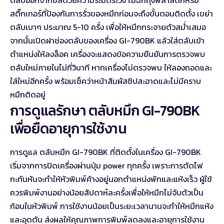
ตลับออกจากซีลด้วยความระมัดระวัง ไม่ฉีกถุงพลาสติกหรือ
สติ๊กเกอร์ที่ป้องกันการรั่วของหมึกก่อนจะถึงขั้นตอนติดตั้ง เขย่า
ตลับเบาๆ ประมาณ 5-10 ครั้ง เพื่อให้หมึกกระจายตัวสม่ำเสมอ
จากนั้นเปิดฝาช่องตลับของเครื่อง GI-790BK แล้วใส่ตลับเข้า
ตำแหน่งให้ลงล็อค เครื่องจะแสดงข้อความยืนยันการตรวจพบ
ตลับใหม่ภายในไม่กี่วินาที หากเครื่องไม่ตรวจพบ ให้ลองถอดและ
ใส่ใหม่อีกครั้ง พร้อมเช็คว่าหน้าสัมผัสชิปสะอาดและไม่มีคราบ
หมึกติดอยู่
การดูแลรักษา ตลับหมึก GI-790BK
เพื่อยืดอายุการใช้งาน
การดูแล ตลับหมึก GI-790BK ที่ติดตั้งในเครื่อง GI-790BK
เริ่มจากการปิดเครื่องผ่านปุ่ม power ทุกครั้ง เพราะการตัดไฟ
กะทันหันจะทำให้หัวพิมพ์ค้างอยู่นอกตำแหน่งพักและแห้งเร็ว ผู้ใช้
ควรพิมพ์งานอย่างน้อยสัปดาห์ละครั้งเพื่อให้หมึกไม่จับตัวเป็น
ก้อนในหัวพิมพ์ การใช้งานน้อยเป็นระยะเวลานานจะทำให้หมึกแห้ง
และอุดตัน ส่งผลให้คุณภาพการพิมพ์ลดลงและอายุการใช้งาน