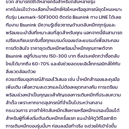
ขวด สามารถใช้ได้หลายครั้งสำหรับตลับหลายรุ่น
หากไม่แน่ใจว่าจะเลือกน้ำหมึกยี่ห้อไหนหรืออุปกรณ์ชุดไหนเหมาะ
กับรุ่น Lexmark-50F3000
ติดต่อ Bsunink ทาง LINE
ได้เลย
ทีมงาน Bsunink มีความรู้เชี่ยวชาญด้านตลับหมึกทุกรุ่นและ
พร้อมแนะนำสิ่งที่เหมาะสมที่สุดสำหรับคุณ นอกจากนี้ยังสามารถ
เปรียบเทียบเรทรับซื้อทุกแบรนด์
ของแต่ละแบรนด์เพื่อประกอบ
การตัดสินใจ ราคาชุดเติมหมึกพร้อมน้ำหมึกคุณภาพดีจาก
Bsunink อยู่ที่ประมาณ 150-300 บาท ซึ่งประหยัดกว่าซื้อตลับ
ใหม่ได้มากถึง 60-70% และยังช่วยลดขยะอิเล็กทรอนิกส์ให้กับ
สิ่งแวดล้อมด้วย
ควรเตรียมอุปกรณ์สำรองไว้เสมอ เช่น น้ำหมึกสำรองและถุงมือ
เพิ่มเติม เพื่อความสะดวกและไม่ต้องหยุดกลางคัน การเตรียม
พร้อมล่วงหน้าเป็นกุญแจสำคัญของการเติมหมึกที่ประสบความ
สำเร็จ เพราะหากขาดอุปกรณ์ที่จำเป็นไประหว่างกลาง
กระบวนการ อาจทำให้ตลับหมึกเสียหายหรือหมึกเปรอะเปื้อนได้
สำหรับผู้ที่เพิ่งเริ่มต้นเติมหมึกครั้งแรก แนะนำให้ดูวิดีโอสาธิต
การเติมหมึกของรุ่นนั้นๆ ก่อนลงมือทำจริง จะช่วยให้เข้าใจขั้น