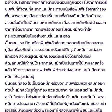
อย่างมีประสิทธิภาพหากทำตามขั้นตอนที่ถูกต้อง เริ่มจากการเตรี
ยมพื้นที่ทำงานที่สะอาดและมีกระดาษหนังสือพิมพ์หรือผ้าเก่ารอง
พื้น ควรสวมถุงมือยางก่อนเริ่มงานเพื่อป้องกันหมึกติดมือ และ
สวมเสื้อผ้าที่ไม่เสียดายหากหมึกหก เนื่องจากหมึกพิมพ์ล้างออก
จากผ้าได้ยากมาก ความพร้อมก่อนเริ่มเติมหมึกจะทำให้
กระบวนการเป็นไปอย่างราบรื่นและสะอาด
ขั้นตอนแรก ปิดเครื่องพิมพ์แล้วค่อยๆ ถอดตลับหมึกออกตาม
คู่มือเครื่องพิมพ์ ตรวจสอบฝาหรือเทปปิดรูเติมหมึกและค่อยๆ
แกะออก สังเกตรูเติมหมึกของแต่ละสี ซึ่งโดยทั่วไปจะมี
สัญลักษณ์สีกำกับไว้ หากตลับหมึกเป็นรุ่นเก่าที่ใช้มาหลายครั้ง
แล้ว ให้ตรวจสอบสภาพหัวพิมพ์ด้วยว่ายังสะอาดและไม่มีตะกอน
หมึกแห้งอุดตันอยู่
ขั้นตอนที่สอง ใช้เข็มฉีดหมึกหรือขวดเติมพร้อมหัวแหลมค่อยๆ
ฉีดน้ำหมึกลงในรูที่ถูกต้อง ควรเติมช้าๆ ทีละน้อย รอให้หมึกซึม
ลงไปในฟองน้ำข้างในตลับก่อนเติมต่อ ห้ามเติมมากเกินไปเพราะ
หมึกอาจล้นออกมา สังเกตสีที่ใช้เติมให้ถูกต้องกับแต่ละช่อง อย่า
เอาสีอื่นมาเติมผิดช่องเพราะจะทำให้สีงานพิมพ์เพี้ยนและแก้ไข