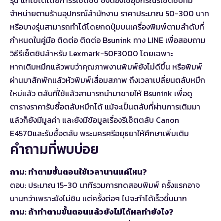
จำหน่ายตามร้านอุปกรณ์สำนักงาน ราคาประมาณ 50-300 บาท
หรือบางรุ่นสามารถทำได้โดยกดปุ่มบนเครื่องพิมพ์ตามลำดับที่
กำหนดในคู่มือ ติดต่อ
ติดต่อ Bsunink ทาง LINE
เพื่อสอบถาม
วิธีรีเซ็ตชิปสำหรับ Lexmark-50F3000 โดยเฉพาะ
หากเติมหมึกแล้วพบว่าคุณภาพงานพิมพ์ยังไม่ดีขึ้น หรือพิมพ์
ผ่านมาสักพักแล้วหัวพิมพ์เสื่อมสภาพ ถึงเวลาเปลี่ยนตลับหมึก
ใหม่แล้ว ตลับที่ใช้แล้วสามารถนำมาขายให้ Bsunink เพื่อ
ดู
ตารางราคารับซื้อตลับหมึก
ได้ แม้จะเป็นตลับที่ผ่านการเติมมา
แล้วก็ยังมีมูลค่า และยังมีข้อมูลเรื่อง
รีเซ็ตตลับ Canon
E4570
และ
รับซื้อตลับ พระนครศรีอยุธยา
ให้ศึกษาเพิ่มเติม
คำถามที่พบบ่อย
ถาม: ทำตามขั้นตอนใช้เวลานานแค่ไหน?
ตอบ: ประมาณ 15-30 นาทีรวมการทดสอบพิมพ์ ครั้งแรกอาจ
นานกว่าเพราะยังไม่ชิน แต่ครั้งต่อๆ ไปจะทำได้เร็วขึ้นมาก
ถาม: ถ้าทำตามขั้นตอนแล้วยังไม่ได้ผลทำยังไง?