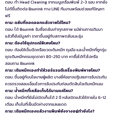
ตอบ: ทำ Head Cleaning จากเมนูเครื่องพิมพ์ 2-3 รอบ หากยัง
ไม่ดีขึ้นติดต่อ Bsunink ทาง LINE ทีมงานพร้อมช่วยแก้ปัญหา
ฟรี
ถาม: ตลับที่ถอดออกแล้วขายได้ไหม?
ตอบ: ได้ Bsunink รับซื้อตลับเก่าทุกสภาพ แม้ผ่านการเติมมา
แล้วก็ยังมีมูลค่า ราคาขึ้นอยู่กับสภาพตลับและรุ่น
ถาม: ต้องใช้อุปกรณ์พิเศษไหม?
ตอบ: ต้องใช้เข็มฉีดหรือขวดเติมหมึก ถุงมือ และน้ำหมึกที่ถูกรุ่น
ชุดเติมหมึกครบชุดราคา 80-250 บาท หาซื้อได้ทั่วไปหรือ
สอบถาม Bsunink
ถาม: เติมหมึกเองทำให้วอร์แรนตีเครื่องพิมพ์หายไหม?
ตอบ: ขึ้นอยู่กับนโยบายผู้ผลิต บางยี่ห้ออาจปฏิเสธการรับประกัน
ควรตรวจสอบเงื่อนไขการรับประกันก่อนตัดสินใจเติมหมึกเอง
ถาม: น้ำหมึกที่เหลือเก็บได้นานแค่ไหน?
ตอบ: น้ำหมึกที่ยังไม่เปิดเก็บได้ 2 ปี หลังเปิดแล้วใช้ภายใน 6-12
เดือน เก็บในที่เย็นมืดห่างจากแสงแดด
ถาม: เติมหมึกเองแล้วงานพิมพ์ยังจางอยู่ทำยังไง?