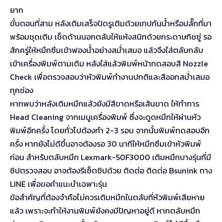
ยาก
ขั้นตอนที่สาม หลังเติมเสร็จปิดรูเติมด้วยเทปกันน้ำหรือปลั๊กที่มา
พร้อมชุดเติม เช็ดด้านนอกตลับให้แห้งสนิทด้วยกระดาษทิชชู่ รอ
สักครู่ให้หมึกซึมเข้าฟองน้ำอย่างสม่ำเสมอ แล้วจึงใส่ตลับกลับ
เข้าเครื่องพิมพ์ตามเดิม หลังใส่แล้วพิมพ์หน้าทดสอบสี Nozzle
Check เพื่อตรวจสอบว่าหัวพิมพ์ทำงานปกติและสีออกสม่ำเสมอ
ทุกช่อง
หากพบว่าหลังเติมหมึกแล้วยังมีสีขาดหรือเส้นขาด ให้ทำการ
Head Cleaning จากเมนูเครื่องพิมพ์ ซึ่งจะดูดหมึกให้ผ่านหัว
พิมพ์อีกครั้ง โดยทั่วไปต้องทำ 2-3 รอบ จากนั้นพิมพ์ทดสอบอีก
ครั้ง หากยังไม่ดีขึ้นอาจต้องรอ 30 นาทีให้หมึกซึมเข้าหัวพิมพ์
ก่อน สำหรับ
ตลับหมึก Lexmark-50F3000 เติมหมึก
บางรุ่นที่มี
ชิปตรวจสอบ อาจต้องรีเซ็ตชิปด้วย ติดต่อ
ติดต่อ Bsunink ทาง
LINE
เพื่อขอคำแนะนำเฉพาะรุ่น
ข้อสำคัญที่ต้องจำคือไม่ควรเติมหมึกในตลับที่หัวพิมพ์เสียหาย
แล้ว เพราะจะทำให้งานพิมพ์ยังคงมีปัญหาอยู่ดี หากตลับหมึก