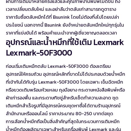
ผ่านการเติมมาหลายครั้งแล้วและคุณภาพงานพิมพ์ไม่ดีขึ้น ถึง
เวลาเปลี่ยนตลับใหม่ และอย่าลืมว่าตลับเก่าสามารถ
ดูตาราง
ราคารับซื้อตลับหมึก
ได้ที่ Bsunink โดยไม่ต้องทิ้งไปโดยเปล่า
ประโยชน์ นอกจากนี้ Bsunink ยังจำหน่ายตลับหมึกใหม่ทุกรุ่นใน
ราคาที่แข่งขันได้ พร้อมคำแนะนำจากผู้เชี่ยวชาญตลอดเวลา
อุปกรณ์และน้ำหมึกที่ใช้เติม Lexmark
Lexmark-50F3000
ก่อนเริ่มเติมหมึกตลับ Lexmark-50F3000 ต้องเตรียม
อุปกรณ์ให้ครบถ้วน อุปกรณ์หลักที่ขาดไม่ได้ประกอบด้วยน้ำหมึก
ที่เข้ากันได้กับรุ่น Lexmark-50F3000 โดยเฉพาะ เข็มฉีดหมึก
หรือขวดเติมพร้อมหัวแหลม ถุงมือยาง กระดาษหนังสือพิมพ์หรือ
ผ้าเก่ารองพื้น และกระดาษทิชชู่สำหรับเช็ดทำความสะอาด ชุด
เติมหมึกสำเร็จรูปที่มีอุปกรณ์ครบชุดหาซื้อได้ตามร้านอุปกรณ์
สำนักงานหรือออนไลน์ ราคาประมาณ 80-250 บาทต่อชุด
การเลือกน้ำหมึกถือเป็นสิ่งสำคัญที่สุดในกระบวนการเติมหมึก
น้ำหมึกต้องผลิตมาเฉพาะสำหรับเครื่องพิมพ์ Lexmark และรุ่น