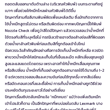
ถอดตลับออกมาดับด้านล่าง (บริเวณหัวพิมพ์) บนกระดาษทิชชู่
เบาๆ เพื่อช่วยให้หมึกไหลผ่านหัวพิมพ์ได้ดีขึ้น
ปัญหาที่สามคือสีงานพิมพ์ผิดเพี้ยนหลังเติม ซึ่งมักเกิดจากการ
ใช้น้ำหมึกสูตรไม่ตรง หรือเติมผิดช่อง หากพบปัญหานี้ให้พิมพ์
Nozzle Check เพื่อดูว่าสีใดมีปัญหา แล้วตรวจสอบว่าน้ำหมึกที่
ใช้ตรงกับสีที่ระบุหรือไม่ กรณีเลวร้ายอาจต้องล้างช่องสีที่ผิดออก
ด้วยน้ำยาล้างหัวพิมพ์ก่อนเติมสีที่ถูกต้องเข้าไปใหม่
ข้อควรระวังสำคัญอีกอย่างคือการจัดเก็บน้ำหมึกที่เหลือ ควรปิด
ฝาขวดน้ำหมึกให้สนิทและเก็บในที่เย็นและมืด หลีกเลี่ยงอุณหภูมิ
สูงและแสงแดดโดยตรง เพราะอาจทำให้น้ำหมึกเสื่อมคุณภาพ
หรือสีเปลี่ยน น้ำหมึกที่เก็บอย่างถูกต้องสามารถใช้ได้นานถึง 1-2
ปี แต่ควรตรวจสอบสีและความข้นก่อนใช้ทุกครั้ง หากสีเปลี่ยน
หรือมีตะกอนควรทิ้งและซื้อใหม่ การเก็บน้ำหมึกอย่างถูกวิธีช่วย
ประหยัดต้นทุนระยะยาวได้อย่างดีเยี่ยม
ปัญหาเรื่องชิปตลับหมึกแจ้ง “หมึกหมด” แม้ว่าจะเพิ่งเติมหมึก
เข้าไปแล้วก็ตาม เป็นอีกปัญหาที่พบบ่อยในตลับ Lexmark บาง
รุ่น แก้ไขได้โดยการรีเซ็ตชิป ซึ่งต้องใช้อุปกรณ์รีเซ็ตชิปที่มี