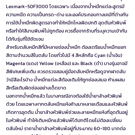
Lexmark-50F3000 โดยเฉพาะ เนื่องจากน้ำหมึกแต่ละสูตรมี
ความหนืด ความเป็นกรด-ด่าง และองค์ประกอบทางเคมีที่ต่างกัน
การใช้น้ำหมึกผิดสูตรอาจทำให้หมึกไหลผิดปกติ อุดตันหัวพิมพ์
หรือทำให้สีงานพิมพ์ไม่ถูกต้อง ควรซื้อจากร้านที่ระบุความเข้ากัน
ได้กับรุ่นที่ใช้ชัดเจน
สำหรับตลับหมึกสีที่มีหลายช่องน้ำหมึก ต้องเตรียมน้ำหมึกแยก
สีตามจำนวนสีในตลับ โดยทั่วไปมี 4 สีหลักคือ Cyan (น้ำเงิน)
Magenta (แดง) Yellow (เหลือง) และ Black (ดำ) บางรุ่นอาจมี
สีพิเศษเพิ่มเติม ควรตรวจสอบคู่มือตลับหมึกหรือดูจากฝาตลับ
ว่ามีสีอะไรบ้าง น้ำหมึกแต่ละสีต้องเติมให้ถูกช่องเสมอ ห้ามผสม
สีหรือเติมผิดช่องอย่างเด็ดขาด
นอกจากน้ำหมึกแล้ว ในบางกรณีอาจต้องใช้น้ำยาล้างหัวพิมพ์
ด้วย โดยเฉพาะหากตลับหมึกแห้งค้างมาหลายเดือนและหัวพิมพ์
เกิดการอุดตัน น้ำยาล้างหัวพิมพ์ช่วยละลายหมึกแห้งที่อุดตันอยู่
ในหัวพิมพ์ ทำให้เติมหมึกแล้วพิมพ์ได้ปกติโดยไม่ต้องเปลี่ยน
ตลับใหม่ ราคาน้ำยาล้างหัวพิมพ์อยู่ที่ประมาณ 60-180 บาทต่อ