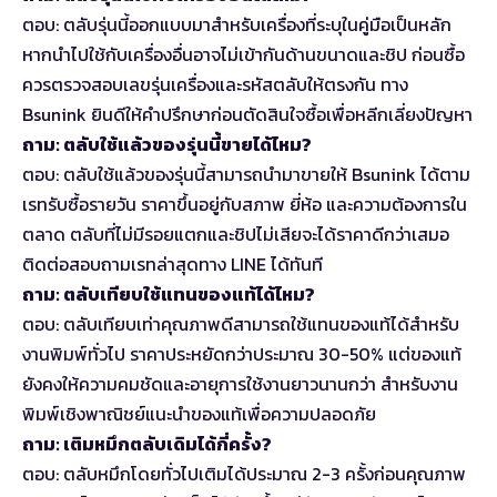
ตอบ: ตลับรุ่นนี้ออกแบบมาสำหรับเครื่องที่ระบุในคู่มือเป็นหลัก
หากนำไปใช้กับเครื่องอื่นอาจไม่เข้ากันด้านขนาดและชิป ก่อนซื้อ
ควรตรวจสอบเลขรุ่นเครื่องและรหัสตลับให้ตรงกัน ทาง
Bsunink ยินดีให้คำปรึกษาก่อนตัดสินใจซื้อเพื่อหลีกเลี่ยงปัญหา
ถาม: ตลับใช้แล้วของรุ่นนี้ขายได้ไหม?
ตอบ: ตลับใช้แล้วของรุ่นนี้สามารถนำมาขายให้ Bsunink ได้ตาม
เรทรับซื้อรายวัน ราคาขึ้นอยู่กับสภาพ ยี่ห้อ และความต้องการใน
ตลาด ตลับที่ไม่มีรอยแตกและชิปไม่เสียจะได้ราคาดีกว่าเสมอ
ติดต่อสอบถามเรทล่าสุดทาง LINE ได้ทันที
ถาม: ตลับเทียบใช้แทนของแท้ได้ไหม?
ตอบ: ตลับเทียบเท่าคุณภาพดีสามารถใช้แทนของแท้ได้สำหรับ
งานพิมพ์ทั่วไป ราคาประหยัดกว่าประมาณ 30-50% แต่ของแท้
ยังคงให้ความคมชัดและอายุการใช้งานยาวนานกว่า สำหรับงาน
พิมพ์เชิงพาณิชย์แนะนำของแท้เพื่อความปลอดภัย
ถาม: เติมหมึกตลับเดิมได้กี่ครั้ง?
ตอบ: ตลับหมึกโดยทั่วไปเติมได้ประมาณ 2-3 ครั้งก่อนคุณภาพ