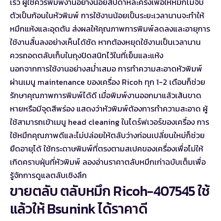
เร็ว ผู้ใช้ควรพิมพ์งานอย่างน้อยสัปดาห์ละครั้งเพื่อให้หมึกไม่จับ
ตัวเป็นก้อนในหัวพิมพ์ การใช้งานน้อยเป็นระยะเวลานานจะทำให้
หมึกแห้งและอุดตัน ส่งผลให้คุณภาพการพิมพ์ลดลงและอายุการ
ใช้งานสั้นลงอย่างเห็นได้ชัด หากต้องหยุดใช้งานเป็นเวลานาน
ควรถอดตลับเก็บในถุงปิดสนิทไว้ในที่เย็นและแห้ง
นอกจากการใช้งานอย่างสม่ำเสมอ การทำความสะอาดหัวพิมพ์
ผ่านเมนู maintenance ของเครื่อง Ricoh ทุก 1-2 เดือนก็ช่วย
รักษาคุณภาพการพิมพ์ได้ดี เมื่อพิมพ์งานออกมาแล้วเส้นขาด
หายหรือมีจุดสีพร่อง แสดงว่าหัวพิมพ์ต้องการทำความสะอาด ผู้
ใช้สามารถเข้าเมนู head cleaning ในไดร์ฟเวอร์ของเครื่อง การ
ใช้หมึกคุณภาพดีและไม่ปล่อยให้ตลับว่างก่อนเปลี่ยนใหม่ก็ช่วย
ยืดอายุได้ ใช้กระดาษพิมพ์ที่ตรงตามสเปคของเครื่องเพื่อไม่ให้
เกิดคราบฝุ่นที่หัวพิมพ์ ลองอ่าน
ราคาตลับหมึกเก่าฉบับเต็ม
เพื่อ
รู้จักการดูแลตลับเชิงลึก
ขายตลับ ตลับหมึก Ricoh-407545 ใช้
แล้วให้ Bsunink ได้ราคาดี