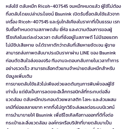
หลังใช้ ตลับหมึก Ricoh-407545 จนหมึกหมดแล้ว ผู้ใช้ไม่ต้อง
ทิ้งตลับโดยเปล่าประโยชน์ Bsunink เปิดรับซื้อตลับใช้แล้วจาก
เครื่อง Ricoh-407545 และรุ่นใกล้เคียงในราคาที่เป็นธรรม เรท
รับซื้อกำหนดตามสภาพตลับ ยี่ห้อ และความต้องการของผู้
รีไซเคิลในแต่ละช่วงเวลา ตลับที่ยังอยู่ในสภาพดี ไม่มีรอยแตก
ไม่มีชิปเสียหาย จะได้ราคาดีกว่าตลับที่เสียหายชัดเจน ผู้ขาย
สามารถส่งภาพตลับมาประเมินราคาผ่าน LINE ของ Bsunink
ก่อนตัดสินใจส่งของจริง ทีมงานจะตอบกลับภายในเวลาทำการ
อย่างรวดเร็ว สามารถ
เลือกตัวแทนจำหน่ายตลับหมึก
สำหรับ
ข้อมูลเพิ่มเติม
การขายตลับใช้แล้วไม่เพียงช่วยลดต้นทุนการพิมพ์ของผู้ใช้
เท่านั้น แต่ยังเป็นการลดขยะอิเล็กทรอนิกส์ที่กระทบต่อสิ่ง
แวดล้อม ตลับหมึกประกอบด้วยพลาสติก โลหะ และส่วนผสม
เคมีที่ย่อยสลายยาก หากทิ้งไม่ถูกวิธีจะส่งผลต่อระบบนิเวศน์
การนำมาขายให้ Bsunink เพื่อรีไซเคิลคือทางออกที่ดีทั้งต่อ
กระเป๋าและสิ่งแวดล้อม องค์กรหรือบริษัทที่ขายตลับมาเป็น