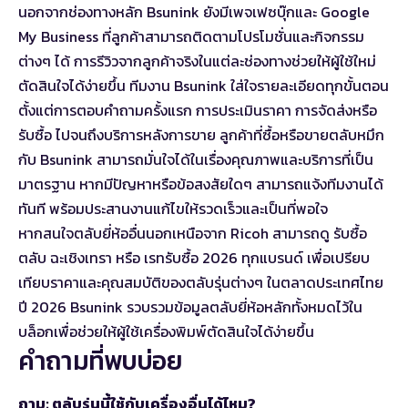
นอกจากช่องทางหลัก Bsunink ยังมีเพจเฟซบุ๊กและ Google
My Business ที่ลูกค้าสามารถติดตามโปรโมชั่นและกิจกรรม
ต่างๆ ได้ การรีวิวจากลูกค้าจริงในแต่ละช่องทางช่วยให้ผู้ใช้ใหม่
ตัดสินใจได้ง่ายขึ้น ทีมงาน Bsunink ใส่ใจรายละเอียดทุกขั้นตอน
ตั้งแต่การตอบคำถามครั้งแรก การประเมินราคา การจัดส่งหรือ
รับซื้อ ไปจนถึงบริการหลังการขาย ลูกค้าที่ซื้อหรือขายตลับหมึก
กับ Bsunink สามารถมั่นใจได้ในเรื่องคุณภาพและบริการที่เป็น
มาตรฐาน หากมีปัญหาหรือข้อสงสัยใดๆ สามารถแจ้งทีมงานได้
ทันที พร้อมประสานงานแก้ไขให้รวดเร็วและเป็นที่พอใจ
หากสนใจตลับยี่ห้ออื่นนอกเหนือจาก Ricoh สามารถดู
รับซื้อ
ตลับ ฉะเชิงเทรา
หรือ
เรทรับซื้อ 2026 ทุกแบรนด์
เพื่อเปรียบ
เทียบราคาและคุณสมบัติของตลับรุ่นต่างๆ ในตลาดประเทศไทย
ปี 2026 Bsunink รวบรวมข้อมูลตลับยี่ห้อหลักทั้งหมดไว้ใน
บล็อกเพื่อช่วยให้ผู้ใช้เครื่องพิมพ์ตัดสินใจได้ง่ายขึ้น
คำถามที่พบบ่อย
ถาม: ตลับรุ่นนี้ใช้กับเครื่องอื่นได้ไหม?