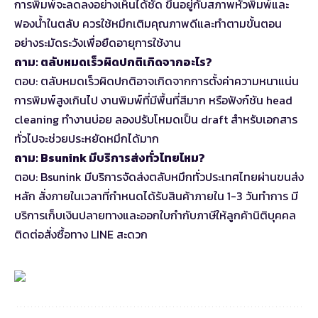
การพิมพ์จะลดลงอย่างเห็นได้ชัด ขึ้นอยู่กับสภาพหัวพิมพ์และ
ฟองน้ำในตลับ ควรใช้หมึกเติมคุณภาพดีและทำตามขั้นตอน
อย่างระมัดระวังเพื่อยืดอายุการใช้งาน
ถาม: ตลับหมดเร็วผิดปกติเกิดจากอะไร?
ตอบ: ตลับหมดเร็วผิดปกติอาจเกิดจากการตั้งค่าความหนาแน่น
การพิมพ์สูงเกินไป งานพิมพ์ที่มีพื้นที่สีมาก หรือฟังก์ชัน head
cleaning ทำงานบ่อย ลองปรับโหมดเป็น draft สำหรับเอกสาร
ทั่วไปจะช่วยประหยัดหมึกได้มาก
ถาม: Bsunink มีบริการส่งทั่วไทยไหม?
ตอบ: Bsunink มีบริการจัดส่งตลับหมึกทั่วประเทศไทยผ่านขนส่ง
หลัก สั่งภายในเวลาที่กำหนดได้รับสินค้าภายใน 1-3 วันทำการ มี
บริการเก็บเงินปลายทางและออกใบกำกับภาษีให้ลูกค้านิติบุคคล
ติดต่อสั่งซื้อทาง LINE สะดวก