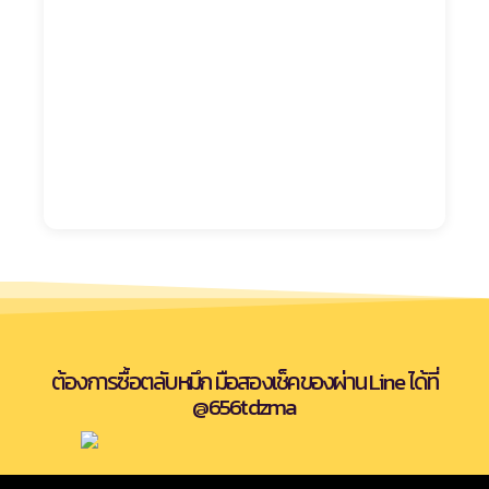
ต้องการซื้อตลับหมึก มือสองเช็คของผ่าน Line ได้ที่
@656tdzma