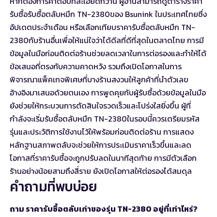
หากต้องการคำตอบที่ละเอียดกว่านี้ ผู้อ่านสามารถ
ดูตารางราคา
รับซื้อรับซื้อตลับหมึก TN-2380
ของ Bsunink ในประเทศไทยซึ่ง
อัปเดตประจำเดือน หรือเลือก
เทียบราคารับซื้อตลับหมึก TN-
2380กับร้านอื่น
เพื่อให้แน่ใจว่าได้ดีลที่ดีที่สุดในตลาดไทย การมี
ข้อมูลในมือก่อนติดต่อร้านช่วยลดเวลาในการต่อรองและทำให้ได้
ข้อเสนอที่ตรงกับความคาดหวัง รวมถึงเปิดโอกาสในการ
พิจารณาแพ็คเกจพิเศษที่บางร้านสงวนให้ลูกค้าที่นำตัวเลข
อ้างอิงมาเสนอด้วยตนเอง การพูดคุยกับผู้รับซื้อด้วยข้อมูลในมือ
ยังช่วยให้กระบวนการตัดสินใจรวดเร็วและโปร่งใสยิ่งขึ้น ผู้ที่
กำลังจะเริ่มรับซื้อตลับหมึก TN-2380ในรอบนี้ควรเตรียมรหัส
รุ่นและประวัติการใช้งานไว้ให้พร้อมก่อนติดต่อร้าน การแสดง
หลักฐานสภาพตลับจะช่วยให้การประเมินราคาเร็วขึ้นและลด
โอกาสที่ราคารับซื้อจะถูกปรับลดในนาทีสุดท้าย การมีตัวเลือก
ร้านอย่างน้อยสามถึงสี่ราย ยังเปิดโอกาสให้ต่อรองได้สมดุล
คำถามที่พบบ่อย
ถาม ราคารับซื้อตลับเก่าของรุ่น TN-2380 อยู่ที่เท่าไหร่?