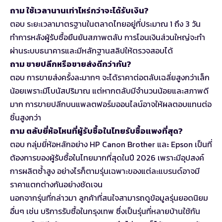
ถาม ใช้เวลานานเท่าไหร่กว่าจะได้รับเงิน?
ตอบ ระยะเวลามาตรฐานในตลาดไทยอยู่ที่ประมาณ 1 ถึง 3 วัน
ทำการหลังผู้รับซื้อยืนยันสภาพตลับ การโอนเงินส่วนใหญ่จะทำ
ผ่านระบบธนาคารและมีหลักฐานสลิปให้ตรวจสอบได้
ถาม ขายปลีกหรือขายส่งดีกว่ากัน?
ตอบ การขายส่งครั้งละมากๆ จะได้ราคาต่อตลับเฉลี่ยสูงกว่าเล็ก
น้อยเพราะมีโบนัสปริมาณ แต่หากตลับมีจำนวนน้อยและสภาพดี
มาก การขายปลีกบนแพลตฟอร์มออนไลน์อาจให้ผลตอบแทนต่อ
ชิ้นสูงกว่า
ถาม ตลับยี่ห้อไหนที่ผู้รับซื้อในไทยรับซื้อแพงที่สุด?
ตอบ กลุ่มยี่ห้อหลักอย่าง HP Canon Brother และ Epson เป็นที่
ต้องการของผู้รับซื้อในไทยมากที่สุดในปี 2026 เพราะมีอุปสงค์
การผลิตซ้ำสูง อย่างไรก็ตามรุ่นเฉพาะของแต่ละแบรนด์อาจมี
ราคาแตกต่างกันอย่างชัดเจน
นอกจากรุ่นที่กล่าวมา ลูกค้าที่สนใจสามารถดูข้อมูลรุ่นยอดนิยม
อื่นๆ เช่น
บริการรับซื้อในกรุงเทพ
ซึ่งเป็นรุ่นที่หลายบ้านใช้กัน