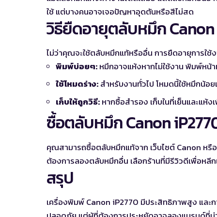
ใช้ แต่บางคนอาจเจอปัญหาอุดตันหรือสีไม่สด
วิธียืดอายุตลับหมึก Canon
ไม่ว่าคุณจะใช้ตลับหมึกแท้หรืออื่น การยืดอายุการใช้งา
พิมพ์บ่อยๆ:
หมึกอาจแห้งหากไม่ใช้งาน พิมพ์หน้
ใช้โหมดร่าง:
สำหรับงานทั่วไป โหมดนี้ใช้หมึกน้อ
เก็บให้ถูกวิธี:
หากซื้อสำรอง เก็บในที่เย็นและแห้งเ
ซื้อตลับหมึก Canon iP2770 
คุณสามารถซื้อตลับหมึกแท้จาก
เว็บไซต์ Canon
หรือ
ต้องการลองตลับหมึกอื่น เลือกร้านที่มีรีวิวดีเพื่อหล
สรุป
เครื่องพิมพ์ Canon iP2770 มีประสิทธิภาพสูง และกา
ปลอดภัย แต่ผู้ที่ต้องการประหยัดอาจลองแบรนด์ที่น่าเ