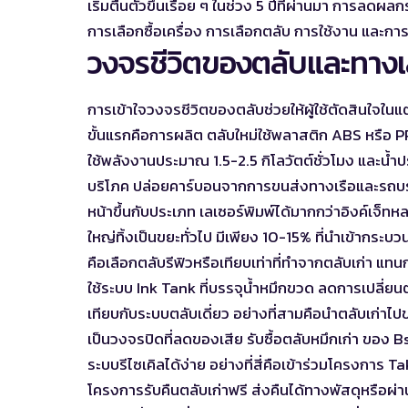
เริ่มตื่นตัวขึ้นเรื่อย ๆ ในช่วง 5 ปีที่ผ่านมา การลด
การเลือกซื้อเครื่อง การเลือกตลับ การใช้งาน และกา
วงจรชีวิตของตลับและทางเ
การเข้าใจวงจรชีวิตของตลับช่วยให้ผู้ใช้ตัดสินใจใน
ขั้นแรกคือการผลิต ตลับใหม่ใช้พลาสติก ABS หรือ PP
ใช้พลังงานประมาณ 1.5-2.5 กิโลวัตต์ชั่วโมง และน้ำ
บริโภค ปล่อยคาร์บอนจากการขนส่งทางเรือและรถบรรท
หน้าขึ้นกับประเภท เลเซอร์พิมพ์ได้มากกว่าอิงค์เจ็ทหลา
ใหญ่ทิ้งเป็นขยะทั่วไป มีเพียง 10-15% ที่นำเข้ากร
คือเลือกตลับรีฟิวหรือเทียบเท่าที่ทำจากตลับเก่า แทนกา
ใช้ระบบ Ink Tank ที่บรรจุน้ำหมึกขวด ลดการเปลี
เทียบกับระบบตลับเดี่ยว อย่างที่สามคือนำตลับเก่าไป
เป็นวงจรปิดที่ลดของเสีย
รับซื้อตลับหมึกเก่า
ของ Bsu
ระบบรีไซเคิลได้ง่าย อย่างที่สี่คือเข้าร่วมโครงกา
โครงการรับคืนตลับเก่าฟรี ส่งคืนได้ทางพัสดุหรือผ่