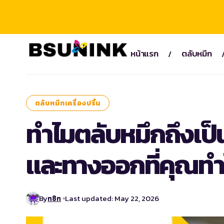
หน้าแรก
ตลับหมึก
ตลับหมึกเครื่องปริ้น
ทำไมตลับหมึกถึงเป
และทางออกที่คุณทำ
By
Last updated: May 22, 2026
n8n