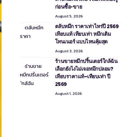
ก่อนซื้อ-ขาย
August 5, 2026
ตลับหมึก ราคาเท่าไหร่ปี 2569
เทียบแท้ เทียบเท่า หมึกเติม
โทนเนอร์ แบบไหนคุ้มสุด
August 3, 2026
ร้านขายหมึกปริ้นเตอร์ใกล้ฉัน
เลือกยังไงไม่เจอหมึกปลอม?
เทียบราคาแท้–เทียบเท่า ปี
2569
August 1, 2026