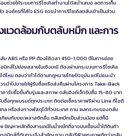
เดือนช่วยให้ระบบการรีไซเคิลทำงานได้สม่ำเสมอ ลดการเก็บ
ว องค์กรที่ใส่ใจ ESG ควรนำการรีไซเคิลตลับเข้าเป็นส่วน
ิ่งแวดล้อมกับตลับหมึก และการ
ตลับ ABS หรือ PP ต้องใช้เวลา 450-1,000 ปีในการย่อย
ิกส์ไม่ย่อยสลายในเชิงเคมี ต้องผ่านกระบวนการรีไซเคิล
ติได้ไหม ตอบว่าทำได้ตามกฎหมายไทยปัจจุบัน แต่ไม่แนะนำ
 ควรนำไปขายให้ผู้รับซื้อหรือส่งคืนผ่านโครงการ Take-Back
คารับซื้อขึ้นกับรุ่นและสภาพ ตลับอิงค์เจ็ทรับซื้อ 15-80 บาท
ซื้อทุกแบรนด์ทุกประเภท ติดต่อเช็คราคาฟรีผ่าน Line ที่ไอดี
ณฑล หรือส่งทางพัสดุได้ทั่วประเทศ ถาม ผลกระทบของตลับ
ียบกับขยะพลาสติกอื่น ตลับหมึกเป็นส่วนน้อย แต่ก็มี
ย ปัญหาหลักคือสารเคมีในน้ำหมึกที่อาจปนเปื้อนน้ำใต้ดินถ้า
ทรอนิกส์ที่ต้นทางจึงสำคัญ ถาม ตลับรีฟิวคุณภาพดีกว่าตลับ